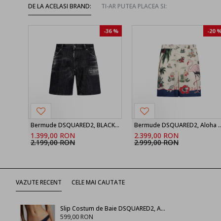
DE LA ACELASI BRAND:
TI-AR PUTEA PLACEA SI:
-36 %
-20 
Bermude DSQUARED2, BLACK ‘Marine’ denim shorts
Bermude DSQUARED2, Aloha Souve
1.399,00 RON
2.399,00 RON
2.199,00 RON
2.999,00 RON
VAZUTE RECENT
CELE MAI CAUTATE
Slip Costum de Baie DSQUARED2, Albastru Inchis, Insertie Brand
599,00 RON