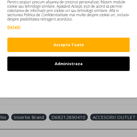
Pentru scopuri precum afișarea de conținut personalizat, folosim module
cookie sau tehnologii similare. Apăsând Accept, ești de acord să permiți
colectarea de informații prin cookie-uri sau tehnologii similare. Află in
sectiunea Politica de Confidentialitate mai multe despre cookie-uri, inclusiv
DESCRIERE
REVIEW-URI
despre posibilitatea retragerii acordului.
Detalii
 Insertie Brand D6B212890410
 a te simti confortabil! In partea din spate este imprimat "
DSQUARE
Accepta Toate
Administraza
i canadieni Dean si Dan Caten. Colectiile DSQUARED indraznete au ca
Refuz
ie Brand D6B212890410 ACCESORII OUTLET FEMEI
chis
Insertie Brand
D6B212890410
ACCESORII OUTLET