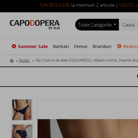
15% REDUCERE
la minimum 2 articole |
CADOU sa
Toate Categoriile
Summer Sale
Barbati
Femei
Branduri
Reduce
Femei
Slip Costum de Baie DSQUARED2, Albastru Inchis, Insertie Br