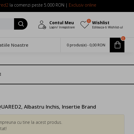
red2
la comenzi peste 5.000 RON |
Exclusiv online
0
Contul Meu
Wishlist
Login/ Inregistrare
Editeaza-ti Wishlist-ul
0
atiile Noastre
0 produs(e) - 0,00 RON
E
UARED2, Albastru Inchis, Insertie Brand
mpreuna cu tine la acest produs.
tat!