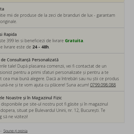
ata
tie mii de produse de la zeci de branduri de lux - garantam
originale.
si Rapida
 399 lei si beneficiezi de livrare
Gratuita
.
e livrare este de
24 - 48h
.
m de Consultanță Personalizată
rile tale! După plasarea comenzii, vei fi contactat de un
ionist pentru a primi sfaturi personalizate și pentru a te
ut cea mai bună alegere. Dacă ai întrebări sau nu știi ce produs
, sună-ne și te vom ajuta cu plăcere! Suna acum!
0799.098.088
e Noastre și în Magazinul Fizic
isponibile pe site-ul nostru pot fi găsite și în magazinul
dopera, situat pe Bulevardul Unirii, nr. 12, București. Te
să ne vizitezi!
-
Spune-ţi opinia