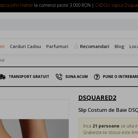
pca John Hatter
la comenzi peste 3.000 RON |
CADOU sapca Dsqua
SUNA ACUM: 0799 098 088
ri
Carduri Cadou
Parfumuri
Recomandari
Blog
Loc
and
TRANSPORT GRATUIT
SUNA ACUM
PUNE O INTREBAR
DSQUARED2
Slip Costum de Baie DSQ
Inca
21
persoane
se uita i
Grabeste-te stocul este limi