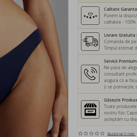
Calitate Garant
Punem la dispozi
calitatea - 100% 
Livrare Gratuita 
Comanda de peste
Timpul estimat d
Servicii Premiu
Ne pasă de alege
consultant profes
asigura că ai făc
ți se potrivește
Găsește Produsel
Toate produsele d
nostru fizic Capo
așteptăm cu drag 
Bazată pe 0 note.