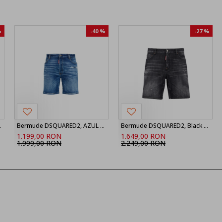
%
-40 %
-27 %
nir Boxer Shorts
Bermude DSQUARED2, AZUL MARINO Shorts vaqueros ‘Marine’, Bleu
Bermude DSQUARED2, Black Fog Wash Marine Shorts
1.199,00 RON
1.649,00 RON
1.999,00 RON
2.249,00 RON