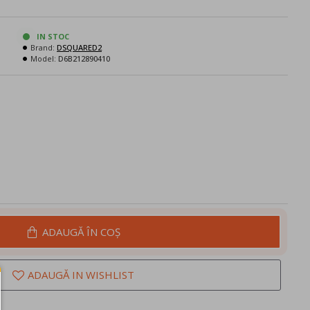
IN STOC
Brand:
DSQUARED2
Model:
D6B212890410
ADAUGĂ ÎN COŞ
ADAUGĂ IN WISHLIST