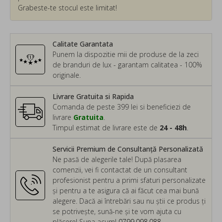
Grabeste-te stocul este limitat!
Calitate Garantata
Punem la dispozitie mii de produse de la zeci
de branduri de lux - garantam calitatea - 100%
originale.
Livrare Gratuita si Rapida
Comanda de peste 399 lei si beneficiezi de
livrare
Gratuita
.
Timpul estimat de livrare este de
24 - 48h
.
Servicii Premium de Consultanță Personalizată
Ne pasă de alegerile tale! După plasarea
comenzii, vei fi contactat de un consultant
profesionist pentru a primi sfaturi personalizate
și pentru a te asigura că ai făcut cea mai bună
alegere. Dacă ai întrebări sau nu știi ce produs ți
se potrivește, sună-ne și te vom ajuta cu
plăcere! Suna acum!
0799.098.088