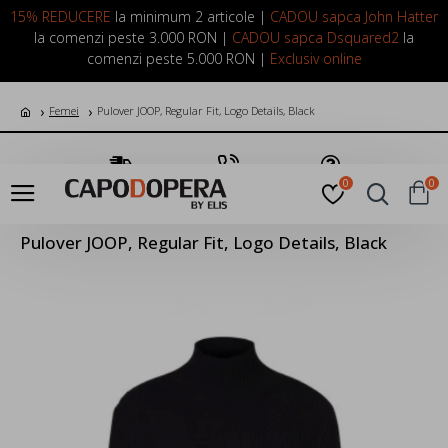
LOGIN
INREGISTRARE
15% REDUCERE
la minimum 2 articole |
CADOU sapca John Hatter
la comenzi peste 3.000 RON |
CADOU sapca Dsquared2
la
comenzi peste 5.000 RON |
Exclusiv online
Femei
Pulover JOOP, Regular Fit, Logo Details, Black
Transport Gratuit
Suna Acum
Pune o Intrebare
0
0
Pulover JOOP, Regular Fit, Logo Details, Black