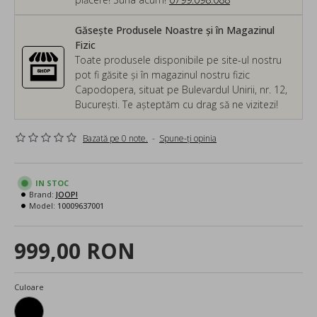
Găsește Produsele Noastre și în Magazinul
Fizic
Toate produsele disponibile pe site-ul nostru
pot fi găsite și în magazinul nostru fizic
Capodopera, situat pe Bulevardul Unirii, nr. 12,
București. Te așteptăm cu drag să ne vizitezi!
Bazată pe 0 note.
-
Spune-ţi opinia
IN STOC
Brand:
JOOP!
Model:
10009637001
999,00 RON
Culoare