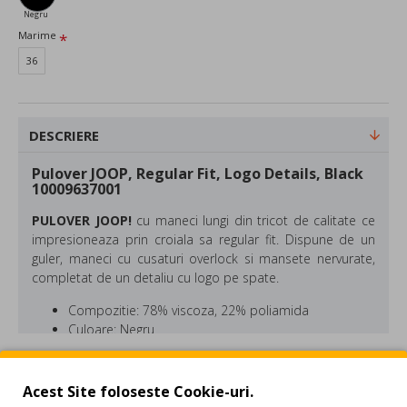
Negru
Marime
36
DESCRIERE
Pulover JOOP, Regular Fit, Logo Details, Black
10009637001
PULOVER JOOP!
cu
maneci lungi din tricot de calitate ce
impresioneaza prin croiala sa regular fit. Dispune de un
guler, maneci cu cusaturi overlock si mansete nervurate,
completat de un detaliu cu logo pe spate.
Compozitie: 78% viscoza, 22% poliamida
Culoare: Negru
Regular Fit
REVIEW-URI
JOOP!,
brandul de lux german care a fost lansat in 1986
Acest Site foloseste Cookie-uri.
de fashion designerul cu acelasi nume, continua sa