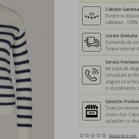
Calitate Garant
Punem la dispozi
calitatea - 100% 
Livrare Gratuita 
Comanda de peste
Timpul estimat d
Servicii Premiu
Ne pasă de alege
consultant profes
asigura că ai făc
ți se potrivește
Găsește Produsel
Toate produsele d
nostru fizic Capo
așteptăm cu drag 
Bazată pe 0 note.