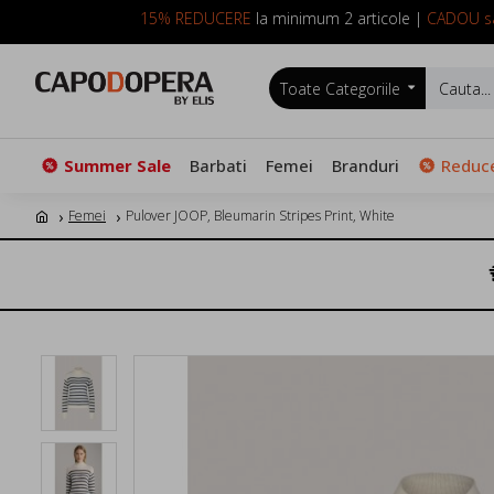
15% REDUCERE
la minimum 2 articole |
CADOU sa
Toate Categoriile
Summer Sale
Barbati
Femei
Branduri
Reduce
Femei
Pulover JOOP, Bleumarin Stripes Print, White