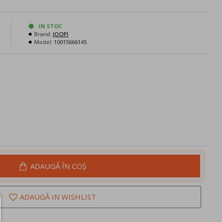
N
IN STOC
Brand:
JOOP!
Model:
10015666145
ADAUGĂ ÎN COŞ
ADAUGĂ IN WISHLIST