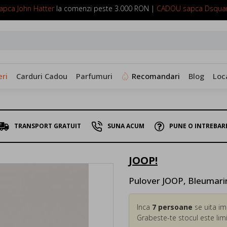
pca John Hatter
la comenzi peste 3.000 RON |
CADOU sapca Dsqua
SUNA ACUM: 0799 098 088
ri
Carduri Cadou
Parfumuri
Recomandari
Blog
Loc
TRANSPORT GRATUIT
SUNA ACUM
PUNE O INTREBAR
JOOP!
Pulover JOOP, Bleumarin
Inca
7
persoane
se uita im
Grabeste-te stocul este limi