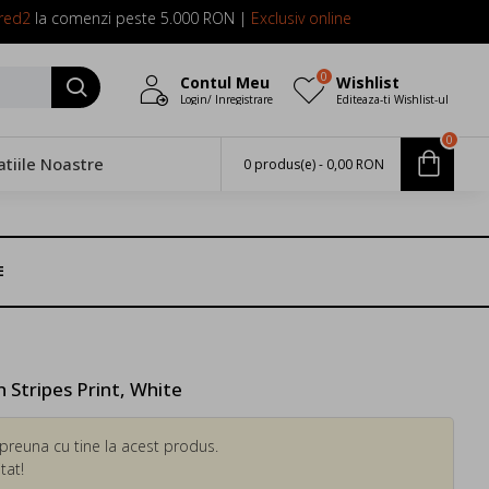
red2
la comenzi peste 5.000 RON |
Exclusiv online
0
Contul Meu
Wishlist
Login/ Inregistrare
Editeaza-ti Wishlist-ul
0
atiile Noastre
0 produs(e) - 0,00 RON
E
 Stripes Print, White
preuna cu tine la acest produs.
tat!