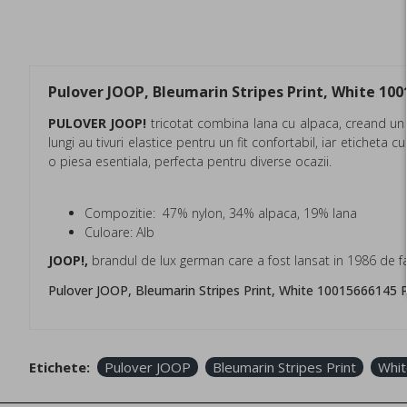
Pulover JOOP, Bleumarin Stripes Print, White 10
PULOVER JOOP!
tricotat combina lana cu alpaca, creand un el
lungi au tivuri elastice pentru un fit confortabil, iar eticheta
o piesa esentiala, perfecta pentru diverse ocazii.
Compozitie: 47% nylon, 34% alpaca, 19% lana
Culoare: Alb
JOOP!,
brandul de lux german care a fost lansat in 1986 de fa
Pulover JOOP, Bleumarin Stripes Print, White 10015666145 
Etichete:
Pulover JOOP
Bleumarin Stripes Print
Whit