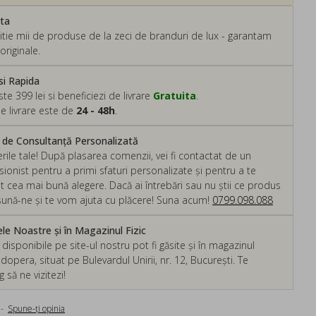
ata
tie mii de produse de la zeci de branduri de lux - garantam
originale.
si Rapida
 399 lei si beneficiezi de livrare
Gratuita
.
e livrare este de
24 - 48h
.
m de Consultanță Personalizată
rile tale! După plasarea comenzii, vei fi contactat de un
ionist pentru a primi sfaturi personalizate și pentru a te
ut cea mai bună alegere. Dacă ai întrebări sau nu știi ce produs
, sună-ne și te vom ajuta cu plăcere! Suna acum!
0799.098.088
e Noastre și în Magazinul Fizic
isponibile pe site-ul nostru pot fi găsite și în magazinul
dopera, situat pe Bulevardul Unirii, nr. 12, București. Te
să ne vizitezi!
-
Spune-ţi opinia