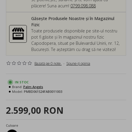
plăcere! Suna acum!
0799.098.088
Găsește Produsele Noastre și în Magazinul
Fizic
Toate produsele disponibile pe site-ul nostru
pot fi găsite și în magazinul nostru fizic
Capodopera, situat pe Bulevardul Unirii, nr. 12,
București. Te așteptăm cu drag să ne vizitezi!
Bazată pe 0 note.
-
Spune-ţi opinia
IN STOC
Brand:
Palm Angels
Model:
PMBD061S24FAB0011003
2.599,00 RON
Culoare