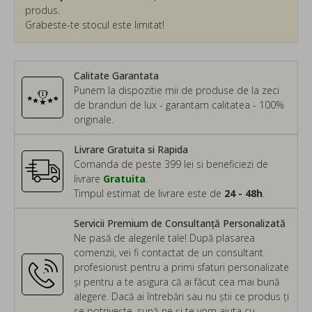
produs.
Grabeste-te stocul este limitat!
Calitate Garantata
Punem la dispozitie mii de produse de la zeci
de branduri de lux - garantam calitatea - 100%
originale.
Livrare Gratuita si Rapida
Comanda de peste 399 lei si beneficiezi de
livrare
Gratuita
.
Timpul estimat de livrare este de
24 - 48h
.
Servicii Premium de Consultanță Personalizată
Ne pasă de alegerile tale! După plasarea
comenzii, vei fi contactat de un consultant
profesionist pentru a primi sfaturi personalizate
și pentru a te asigura că ai făcut cea mai bună
alegere. Dacă ai întrebări sau nu știi ce produs ți
se potrivește, sună-ne și te vom ajuta cu