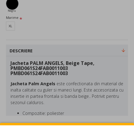
Negru
Marime
XL
DESCRIERE
Jacheta PALM ANGELS, Beige Tape,
PMBD061S24FAB0011003
PMBD061S24FAB0011003
Jacheta Palm Angels
este confectionata din material de
inalta calitate cu guler si maneci lungi. Este accesorizata cu
insertie in partea frontala si banda beige.. Potrivit pentru
sezonul calduros.
Compozitie: poliester
Culoare: Negru
Francesco Ragazzi s-a evidentiat si datorita cartii sale cu
REVIEW-URI