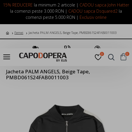
LOGIN
INREGISTRARE
15% REDUCERE
la minimum 2 articole |
CADOU sapca John Hatter
la comenzi peste 3.000 RON |
CADOU sapca Dsquared2
la
comenzi peste 5.000 RON |
Exclusiv online
Femei
Jacheta PALM ANGELS, Beige Tape, PMBD061S24FAB0011003
Transport Gratuit
Suna Acum
Pune o Intrebare
0
0
Jacheta PALM ANGELS, Beige Tape,
PMBD061S24FAB0011003