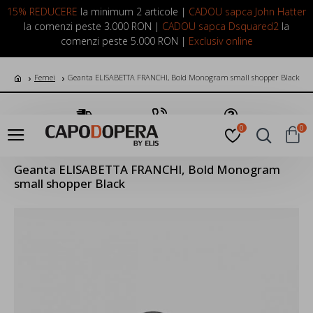
LOGIN
INREGISTRARE
15% REDUCERE
la minimum 2 articole |
CADOU sapca John Hatter
la comenzi peste 3.000 RON |
CADOU sapca Dsquared2
la
comenzi peste 5.000 RON |
Exclusiv online
Femei
Geanta ELISABETTA FRANCHI, Bold Monogram small shopper Black
Transport Gratuit
Suna Acum
Pune o Intrebare
0
0
Geanta ELISABETTA FRANCHI, Bold Monogram
small shopper Black