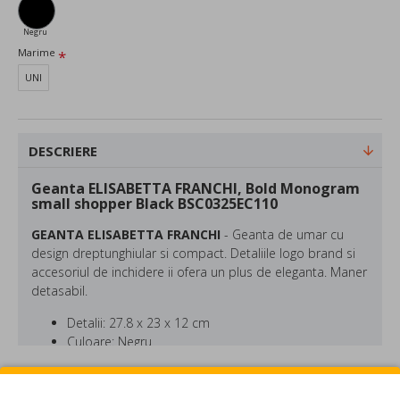
Negru
Marime
UNI
DESCRIERE
Geanta ELISABETTA FRANCHI, Bold Monogram
small shopper Black BSC0325EC110
GEANTA ELISABETTA FRANCHI
- Geanta de umar cu
design dreptunghiular si compact. Detaliile logo brand si
accesoriul de inchidere ii ofera un plus de eleganta. Maner
detasabil.
Detalii: 27.8 x 23 x 12 cm
Culoare: Negru
Poliuretan, poliester, bumbac
REVIEW-URI
Elisabetta Franchi a fondat marca italiana cu acelasi nume