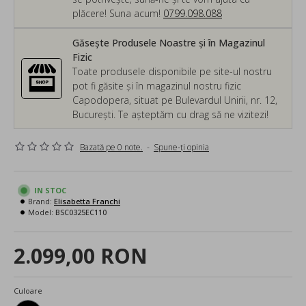
plăcere! Suna acum!
0799.098.088
Găsește Produsele Noastre și în Magazinul
Fizic
Toate produsele disponibile pe site-ul nostru
pot fi găsite și în magazinul nostru fizic
Capodopera, situat pe Bulevardul Unirii, nr. 12,
București. Te așteptăm cu drag să ne vizitezi!
Bazată pe 0 note.
-
Spune-ţi opinia
IN STOC
Brand:
Elisabetta Franchi
Model:
BSC0325EC110
2.099,00 RON
Culoare