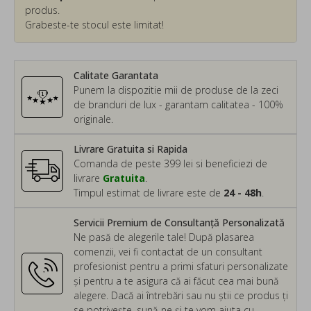
produs.
Grabeste-te stocul este limitat!
Calitate Garantata
Punem la dispozitie mii de produse de la zeci
de branduri de lux - garantam calitatea - 100%
originale.
Livrare Gratuita si Rapida
Comanda de peste 399 lei si beneficiezi de
livrare
Gratuita
.
Timpul estimat de livrare este de
24 - 48h
.
Servicii Premium de Consultanță Personalizată
Ne pasă de alegerile tale! După plasarea
comenzii, vei fi contactat de un consultant
profesionist pentru a primi sfaturi personalizate
și pentru a te asigura că ai făcut cea mai bună
alegere. Dacă ai întrebări sau nu știi ce produs ți
se potrivește, sună-ne și te vom ajuta cu