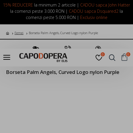
LOGIN
INREGISTRARE
15% REDUCERE
la minimum 2 articole |
CADOU sapca John Hatter
la comenzi peste 3.000 RON |
CADOU sapca Dsquared2
la
comenzi peste 5.000 RON |
Exclusiv online
Femei
Borseta Palm Angels, Curved Logo nylon Purple
Transport Gratuit
Suna Acum
Pune o Intrebare
0
0
Borseta Palm Angels, Curved Logo nylon Purple