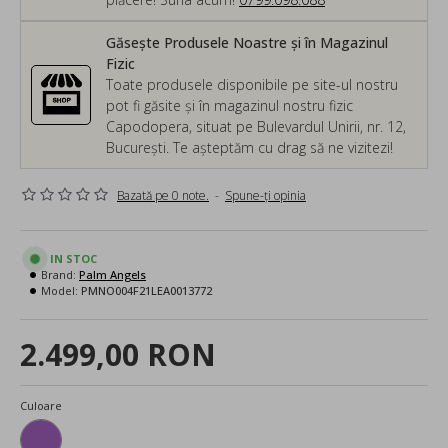
Găsește Produsele Noastre și în Magazinul
Fizic
Toate produsele disponibile pe site-ul nostru
pot fi găsite și în magazinul nostru fizic
Capodopera, situat pe Bulevardul Unirii, nr. 12,
București. Te așteptăm cu drag să ne vizitezi!
Bazată pe 0 note.
-
Spune-ţi opinia
IN STOC
Brand:
Palm Angels
Model:
PMNO004F21LEA0013772
2.499,00 RON
Culoare