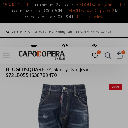
LOGIN
INREGISTRARE
15% REDUCERE
la minimum 2 articole |
CADOU sapca John Hatter
la comenzi peste 3.000 RON |
CADOU sapca Dsquared2
la
comenzi peste 5.000 RON |
Exclusiv online
Femei
BLUGI DSQUARED2, Skinny Dan Jean, S72LB0551S30789470
Transport Gratuit
Suna Acum
Pune o Intrebare
0
0
BLUGI DSQUARED2, Skinny Dan Jean,
S72LB0551S30789470
-50 %