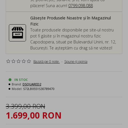
plăcere! Suna acum!
0799.098.088
Găsește Produsele Noastre și în Magazinul
Fizic
Toate produsele disponibile pe site-ul nostru
pot fi găsite și în magazinul nostru fizic
Capodopera, situat pe Bulevardul Unirii, nr. 12,
București. Te așteptăm cu drag să ne vizitezi!
Bazată pe 0 note.
-
Spune-ţi opinia
IN STOC
Brand:
DSQUARED2
Model:
S72LB0551S30789470
3.399,00 RON
1.699,00 RON