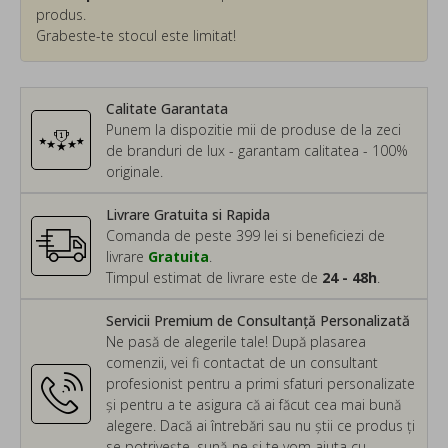
produs.
Grabeste-te stocul este limitat!
Calitate Garantata
Punem la dispozitie mii de produse de la zeci
de branduri de lux - garantam calitatea - 100%
originale.
Livrare Gratuita si Rapida
Comanda de peste 399 lei si beneficiezi de
livrare
Gratuita
.
Timpul estimat de livrare este de
24 - 48h
.
Servicii Premium de Consultanță Personalizată
Ne pasă de alegerile tale! După plasarea
comenzii, vei fi contactat de un consultant
profesionist pentru a primi sfaturi personalizate
și pentru a te asigura că ai făcut cea mai bună
alegere. Dacă ai întrebări sau nu știi ce produs ți
se potrivește, sună-ne și te vom ajuta cu