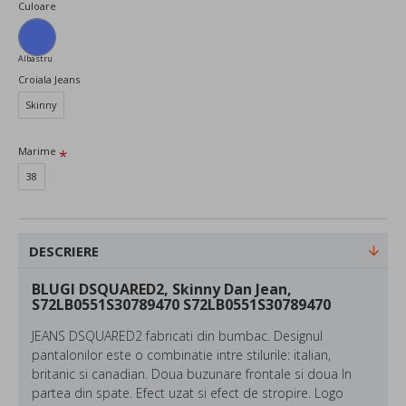
Culoare
Albastru
Croiala Jeans
Skinny
Marime
38
DESCRIERE
BLUGI DSQUARED2, Skinny Dan Jean,
S72LB0551S30789470 S72LB0551S30789470
JEANS DSQUARED2 fabricati din bumbac. Designul
pantalonilor este o combinatie intre stilurile: italian,
britanic si canadian. Doua buzunare frontale si doua In
partea din spate. Efect uzat si efect de stropire. Logo