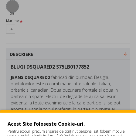
Gri
Marime
34
DESCRIERE
BLUGI DSQUARED2 S75LB0177852
JEANS DSQUARED2
fabricati din bumbac. Designul
pantalonilor este o combinatie intre stilurile: italian,
britanic si canadian. Doua buzunare frontale si doua In
partea din spate. Efectul de degrade te ajuta sa iesi in
evidenta la toate evenimentele la care participi si se pot
asorta si usor la topul preferat. In partea din spate au
atasat logo "DSQUARED2" in culoare orange neon!
Acest Site foloseste Cookie-uri.
Compozitie: 98% bumbac, 2% elastan
Pentru scopuri precum afișarea de conținut personalizat, folosim module
Made in Italy
REVIEW-URI
cookie sau tehnologii similare. Apăsând Accept, ești de acord să permiți