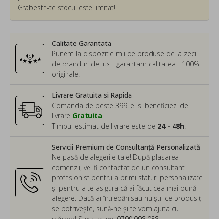
Grabeste-te stocul este limitat!
Calitate Garantata
Punem la dispozitie mii de produse de la zeci
de branduri de lux - garantam calitatea - 100%
originale.
Livrare Gratuita si Rapida
Comanda de peste 399 lei si beneficiezi de
livrare
Gratuita
.
Timpul estimat de livrare este de
24 - 48h
.
Servicii Premium de Consultanță Personalizată
Ne pasă de alegerile tale! După plasarea
comenzii, vei fi contactat de un consultant
profesionist pentru a primi sfaturi personalizate
și pentru a te asigura că ai făcut cea mai bună
alegere. Dacă ai întrebări sau nu știi ce produs ți
se potrivește, sună-ne și te vom ajuta cu
plăcere! Suna acum!
0799.098.088