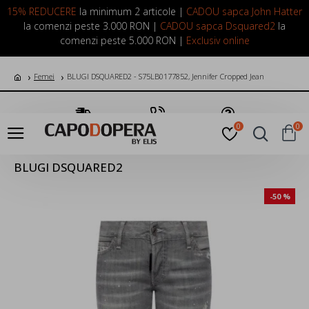
LOGIN
INREGISTRARE
15% REDUCERE
la minimum 2 articole |
CADOU sapca John Hatter
la comenzi peste 3.000 RON |
CADOU sapca Dsquared2
la
comenzi peste 5.000 RON |
Exclusiv online
Femei
BLUGI DSQUARED2 - S75LB0177852, Jennifer Cropped Jean
Transport Gratuit
Suna Acum
Pune o Intrebare
0
0
BLUGI DSQUARED2
-50 %