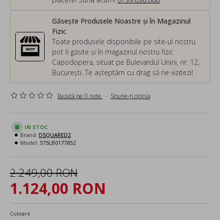
Găsește Produsele Noastre și în Magazinul
Fizic
Toate produsele disponibile pe site-ul nostru
pot fi găsite și în magazinul nostru fizic
Capodopera, situat pe Bulevardul Unirii, nr. 12,
București. Te așteptăm cu drag să ne vizitezi!
Bazată pe 0 note.
-
Spune-ţi opinia
IN STOC
Brand:
DSQUARED2
Model:
S75LB0177852
2.249,00 RON
1.124,00 RON
Culoare