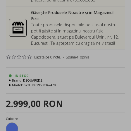
Găsește Produsele Noastre și în Magazinul
Fizic
Toate produsele disponibile pe site-ul nostru
pot fi găsite și în magazinul nostru fizic
Capodopera, situat pe Bulevardul Unirii, nr. 12,
București. Te așteptăm cu drag să ne vizitezi!
Bazată pe 0 note.
-
Spune-ţi opinia
IN STOC
Brand:
DSQUARED2
Model:
S72LB0829S30342470
2.999,00 RON
Culoare