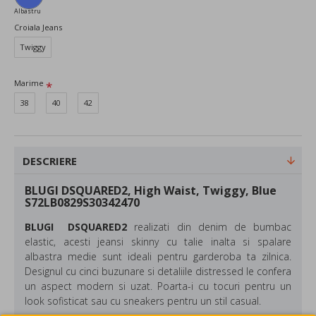
Albastru
Croiala Jeans
Twiggy
Marime
38
40
42
DESCRIERE
BLUGI DSQUARED2, High Waist, Twiggy, Blue
S72LB0829S30342470
BLUGI DSQUARED2
realizati din denim de bumbac
elastic, acesti jeansi skinny cu talie inalta si spalare
albastra medie sunt ideali pentru garderoba ta zilnica.
Designul cu cinci buzunare si detaliile distressed le confera
un aspect modern si uzat. Poarta-i cu tocuri pentru un
look sofisticat sau cu sneakers pentru un stil casual.