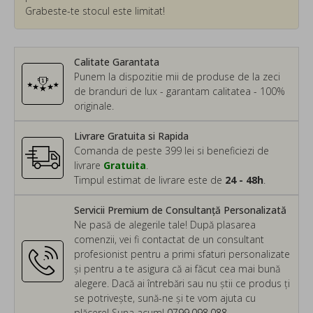
Grabeste-te stocul este limitat!
Calitate Garantata
Punem la dispozitie mii de produse de la zeci
de branduri de lux - garantam calitatea - 100%
originale.
Livrare Gratuita si Rapida
Comanda de peste 399 lei si beneficiezi de
livrare
Gratuita
.
Timpul estimat de livrare este de
24 - 48h
.
Servicii Premium de Consultanță Personalizată
Ne pasă de alegerile tale! După plasarea
comenzii, vei fi contactat de un consultant
profesionist pentru a primi sfaturi personalizate
și pentru a te asigura că ai făcut cea mai bună
alegere. Dacă ai întrebări sau nu știi ce produs ți
se potrivește, sună-ne și te vom ajuta cu
plăcere! Suna acum!
0799.098.088