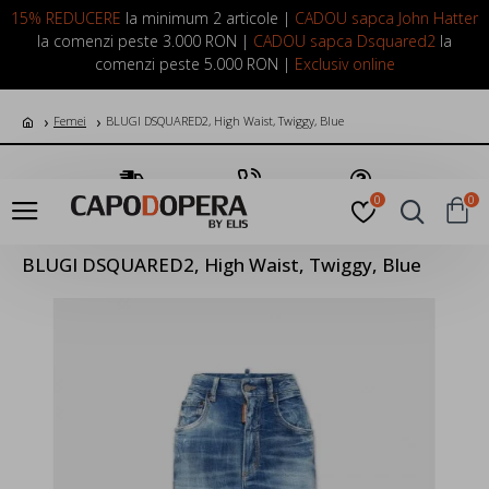
LOGIN
INREGISTRARE
15% REDUCERE
la minimum 2 articole |
CADOU sapca John Hatter
la comenzi peste 3.000 RON |
CADOU sapca Dsquared2
la
comenzi peste 5.000 RON |
Exclusiv online
Femei
BLUGI DSQUARED2, High Waist, Twiggy, Blue
Transport Gratuit
Suna Acum
Pune o Intrebare
0
0
BLUGI DSQUARED2, High Waist, Twiggy, Blue