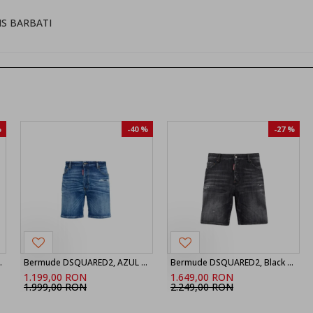
NS BARBATI
%
-40 %
-27 %
nir Boxer Shorts
Bermude DSQUARED2, AZUL MARINO Shorts vaqueros ‘Marine’, Bleu
Bermude DSQUARED2, Black Fog Wash Marine Shorts
1.199,00 RON
1.649,00 RON
1.999,00 RON
2.249,00 RON