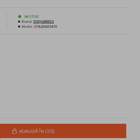
N
IN STOC
Brand:
DSQUARED2
Model:
S74LB0603470
ADAUGĂ ÎN COŞ