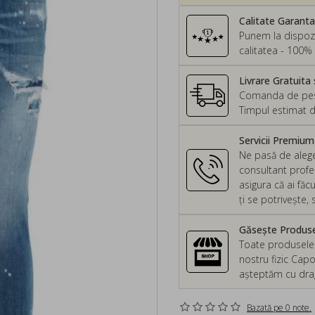
Calitate Garant
Punem la dispozi
calitatea - 100% 
Livrare Gratuita 
Comanda de peste
Timpul estimat d
Servicii Premiu
Ne pasă de alege
consultant profes
asigura că ai făc
ți se potrivește
Găsește Produsel
Toate produsele d
nostru fizic Capo
așteptăm cu drag 
Bazată pe 0 note.