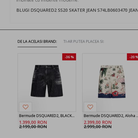
BLUGI DSQUARED2 SS20 SKATER JEAN S74LB0603470 JEA
DE LA ACELASI BRAND:
TI-AR PUTEA PLACEA SI:
-36 %
-20 
Bermude DSQUARED2, BLACK ‘Marine’ denim shorts
Bermude DSQUARED2, Aloha Souve
1.399,00 RON
2.399,00 RON
2.199,00 RON
2.999,00 RON