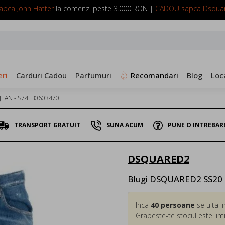
pca John Hatter
la comenzi peste 3.000 RON |
CADOU sapca Dsqua
SUNA ACUM: 0799 098 088
ri
Carduri Cadou
Parfumuri
Recomandari
Blog
Loc
JEAN - S74LB0603470
TRANSPORT GRATUIT
SUNA ACUM
PUNE O INTREBAR
DSQUARED2
Blugi DSQUARED2 SS20 
Inca
40
persoane
se uita i
Grabeste-te stocul este limi