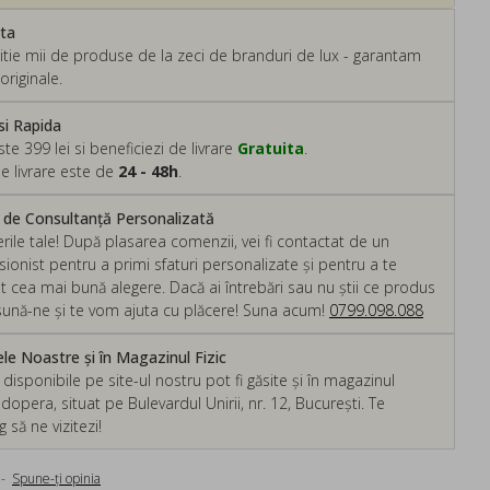
ata
tie mii de produse de la zeci de branduri de lux - garantam
originale.
si Rapida
 399 lei si beneficiezi de livrare
Gratuita
.
e livrare este de
24 - 48h
.
m de Consultanță Personalizată
rile tale! După plasarea comenzii, vei fi contactat de un
ionist pentru a primi sfaturi personalizate și pentru a te
ut cea mai bună alegere. Dacă ai întrebări sau nu știi ce produs
, sună-ne și te vom ajuta cu plăcere! Suna acum!
0799.098.088
e Noastre și în Magazinul Fizic
isponibile pe site-ul nostru pot fi găsite și în magazinul
dopera, situat pe Bulevardul Unirii, nr. 12, București. Te
să ne vizitezi!
-
Spune-ţi opinia