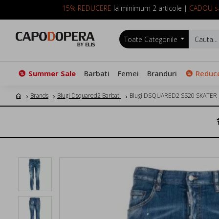
15% REDUCERE
la minimum 2 articole |
CADOU sa
Toate Categoriile
Summer Sale
Barbati
Femei
Branduri
Reduce
Brands
Blugi Dsquared2 Barbati
Blugi DSQUARED2 SS20 SKATER 