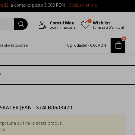
red2
la comenzi peste 5.000 RON |
Exclusiv online
0
Contul Meu
Wishlist
Login/ Inregistrare
Editeaza-ti Wishlist-ul
0
atiile Noastre
0 produs(e) - 0,00 RON
E
SKATER JEAN - S74LB0603470
mpreuna cu tine la acest produs.
tat!