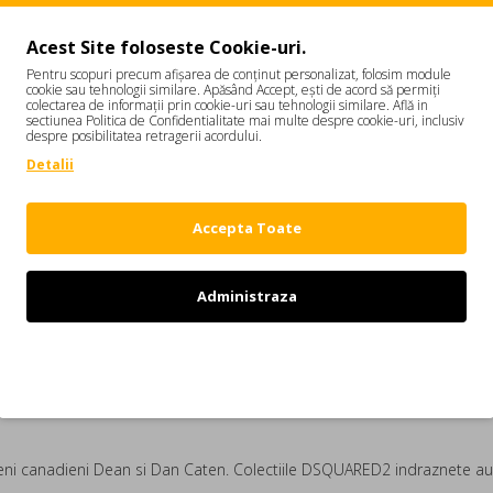
Acest Site foloseste Cookie-uri.
Pentru scopuri precum afișarea de conținut personalizat, folosim module
cookie sau tehnologii similare. Apăsând Accept, ești de acord să permiți
colectarea de informații prin cookie-uri sau tehnologii similare. Află in
sectiunea Politica de Confidentialitate mai multe despre cookie-uri, inclusiv
despre posibilitatea retragerii acordului.
DESCRIERE
REVIEW-URI
Detalii
Accepta Toate
lonilor este o combinatie intre stilurile: italian, britanic si canadian
Administraza
Refuz
i canadieni Dean si Dan Caten. Colectiile DSQUARED2 indraznete au c