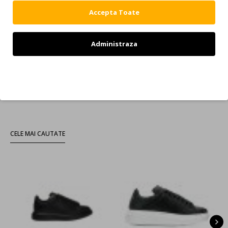
piesa importanta pentru o doamna dar si pentru un domn in
Accepta Toate
aceeasi masura. Blugii Dsquared2 sunt creati pe diferite croieli
care sa se potriveasca oricarei conformatii. Printre cele mai
cautate croieli de la Dsquared amintim: Skater, Cool Guy,
Administraza
Skinny Jeans pentru barbati.
Puteti sa alegeti dintr-o gama
variata de produse Dsquared2, comandand de pe
Capodopera, acestea ajung la dumneavoastra acasa in cel mai
Refuz
scurt timp posibil, beneficiind de transport gratuit!
CELE MAI CAUTATE