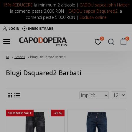
15% REDUCERE
la minimum 2 articole |
CADOU sapca John Hatter
la comenzi peste 3.000 RON |
CADOU sapca Dsquared2
la
comenzi peste 5.000 RON |
Exclusiv online
LOGIN
INREGISTRARE
0
0
Brands
Blugi Dsquared2 Barbati
Blugi Dsquared2 Barbati
SUMMER SALE
-29 %