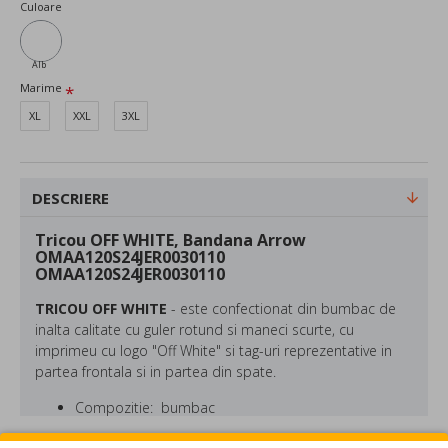
Culoare
Alb
Marime
XL
XXL
3XL
DESCRIERE
Tricou OFF WHITE, Bandana Arrow
OMAA120S24JER0030110
OMAA120S24JER0030110
TRICOU OFF WHITE
- este confectionat din bumbac de
inalta calitate cu guler rotund si maneci scurte, cu
imprimeu cu logo "Off White" si tag-uri reprezentative in
partea frontala si in partea din spate.
Compozitie: bumbac
Culoare: Negru