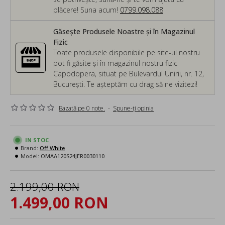
plăcere! Suna acum!
0799.098.088
Găsește Produsele Noastre și în Magazinul
Fizic
Toate produsele disponibile pe site-ul nostru
pot fi găsite și în magazinul nostru fizic
Capodopera, situat pe Bulevardul Unirii, nr. 12,
București. Te așteptăm cu drag să ne vizitezi!
Bazată pe 0 note.
-
Spune-ţi opinia
IN STOC
Brand:
Off White
Model:
OMAA120S24JER0030110
2.199,00 RON
1.499,00 RON