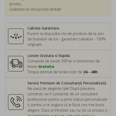
produs.
Grabeste-te stocul este limitat!
Calitate Garantata
Punem la dispozitie mii de produse de la zeci
de branduri de lux - garantam calitatea - 100%
originale.
Livrare Gratuita si Rapida
Comanda de peste 399 lei si beneficiezi de
livrare
Gratuita
.
Timpul estimat de livrare este de
24 - 48h
.
Servicii Premium de Consultanță Personalizată
Ne pasă de alegerile tale! După plasarea
comenzii, vei fi contactat de un consultant
profesionist pentru a primi sfaturi personalizate
și pentru a te asigura că ai făcut cea mai bună
alegere. Dacă ai întrebări sau nu știi ce produs ți
se potrivește, sună-ne și te vom ajuta cu