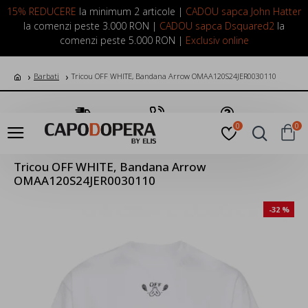
LOGIN
INREGISTRARE
15% REDUCERE
la minimum 2 articole |
CADOU sapca John Hatter
la comenzi peste 3.000 RON |
CADOU sapca Dsquared2
la
comenzi peste 5.000 RON |
Exclusiv online
Barbati
Tricou OFF WHITE, Bandana Arrow OMAA120S24JER0030110
Transport Gratuit
Suna Acum
Pune o Intrebare
0
0
Tricou OFF WHITE, Bandana Arrow
OMAA120S24JER0030110
-32 %