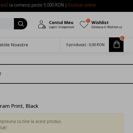
red2
la comenzi peste 5.000 RON |
Exclusiv online
0
Contul Meu
Wishlist
Login/ Inregistrare
Editeaza-ti Wishlist-ul
0
atiile Noastre
0 produs(e) - 0,00 RON
E
ram Print, Black
mpreuna cu tine la acest produs.
tat!