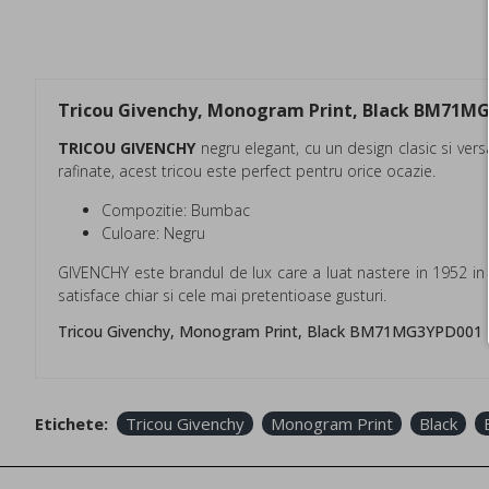
Tricou Givenchy, Monogram Print, Black BM71M
TRICOU GIVENCHY
negru elegant, cu un design clasic si ve
rafinate, acest tricou este perfect pentru orice ocazie.
Compozitie: Bumbac
Culoare: Negru
GIVENCHY este brandul de lux care a luat nastere in 1952 in 
satisface chiar si cele mai pretentioase gusturi.
Tricou Givenchy, Monogram Print, Black BM71MG3YPD001 Tr
Etichete:
Tricou Givenchy
Monogram Print
Black