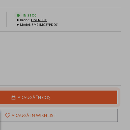
N
IN STOC
Brand:
GIVENCHY
Model:
BM71MG3YPD001
ADAUGĂ ÎN COŞ
ADAUGĂ IN WISHLIST