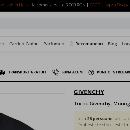
pca John Hatter
la comenzi peste 3.000 RON |
CADOU sapca Dsqua
SUNA ACUM: 0799 098 088
ri
Carduri Cadou
Parfumuri
Recomandari
Blog
Loc
TRANSPORT GRATUIT
SUNA ACUM
PUNE O INTREBAR
GIVENCHY
Tricou Givenchy, Monog
Inca
26
persoane
se uita i
Grabeste-te stocul este limi