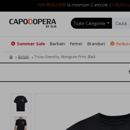
15% REDUCERE
la minimum 2 articole |
CADOU sa
Toate Categoriile
Summer Sale
Barbati
Femei
Branduri
Reduce
Barbati
Tricou Givenchy, Monogram Print, Black