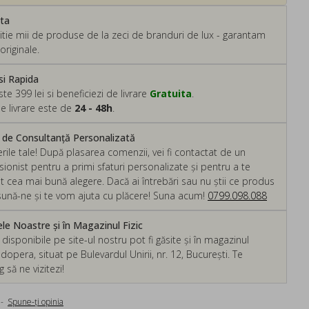
ata
tie mii de produse de la zeci de branduri de lux - garantam
originale.
si Rapida
 399 lei si beneficiezi de livrare
Gratuita
.
e livrare este de
24 - 48h
.
m de Consultanță Personalizată
rile tale! După plasarea comenzii, vei fi contactat de un
ionist pentru a primi sfaturi personalizate și pentru a te
ut cea mai bună alegere. Dacă ai întrebări sau nu știi ce produs
, sună-ne și te vom ajuta cu plăcere! Suna acum!
0799.098.088
e Noastre și în Magazinul Fizic
isponibile pe site-ul nostru pot fi găsite și în magazinul
dopera, situat pe Bulevardul Unirii, nr. 12, București. Te
să ne vizitezi!
-
Spune-ţi opinia