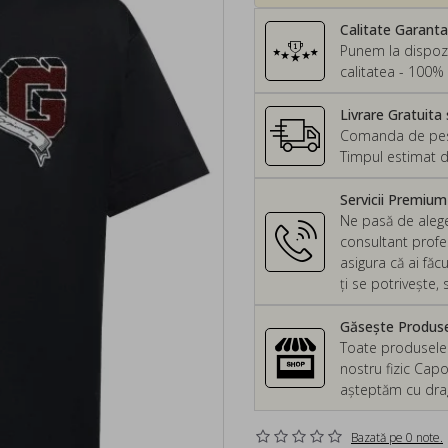
Calitate Garant
Punem la dispozi
calitatea - 100% 
Livrare Gratuita 
Comanda de peste
Timpul estimat d
Servicii Premiu
Ne pasă de alege
consultant profes
asigura că ai făc
ți se potrivește
Găsește Produsel
Toate produsele d
nostru fizic Capo
așteptăm cu drag 
Bazată pe 0 note.