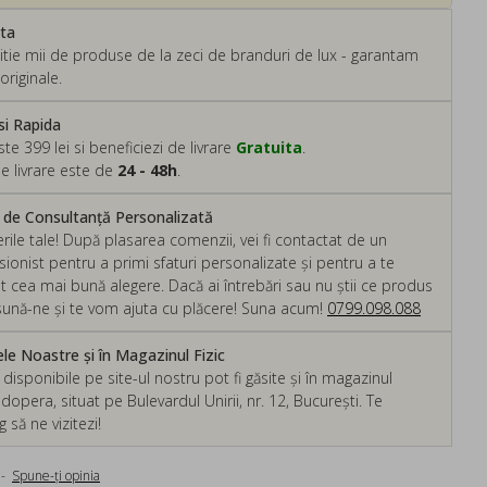
ata
tie mii de produse de la zeci de branduri de lux - garantam
originale.
si Rapida
 399 lei si beneficiezi de livrare
Gratuita
.
e livrare este de
24 - 48h
.
m de Consultanță Personalizată
rile tale! După plasarea comenzii, vei fi contactat de un
ionist pentru a primi sfaturi personalizate și pentru a te
ut cea mai bună alegere. Dacă ai întrebări sau nu știi ce produs
, sună-ne și te vom ajuta cu plăcere! Suna acum!
0799.098.088
e Noastre și în Magazinul Fizic
isponibile pe site-ul nostru pot fi găsite și în magazinul
dopera, situat pe Bulevardul Unirii, nr. 12, București. Te
să ne vizitezi!
-
Spune-ţi opinia