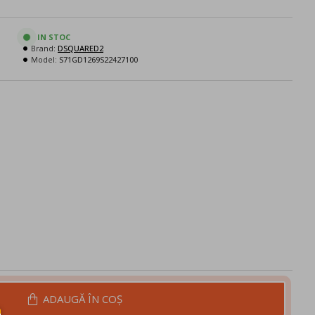
IN STOC
Brand:
DSQUARED2
Model:
S71GD1269S22427100
ADAUGĂ ÎN COŞ