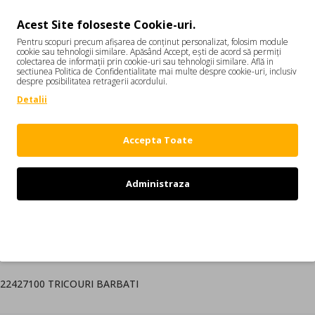
Acest Site foloseste Cookie-uri.
Pentru scopuri precum afișarea de conținut personalizat, folosim module
cookie sau tehnologii similare. Apăsând Accept, ești de acord să permiți
colectarea de informații prin cookie-uri sau tehnologii similare. Află in
sectiunea Politica de Confidentialitate mai multe despre cookie-uri, inclusiv
despre posibilitatea retragerii acordului.
DESCRIERE
REVIEW-URI
Detalii
1GD1269S22427100
Accepta Toate
d, maneci scurte, imprimeu in culoare contrastanta.
Administraza
data)
Refuz
i canadieni Dean si Dan Caten. Colectiile DSQUARED2 indraznete au c
9S22427100 TRICOURI BARBATI