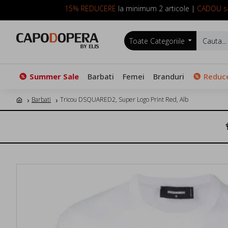
15% REDUCERE
la minimum 2 articole |
CADOU sa
Toate Categoriile
Summer Sale
Barbati
Femei
Branduri
Reduce
Barbati
Tricou DSQUARED2, Super Logo Print Red, Alb