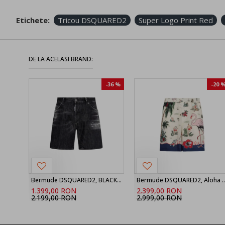
Etichete:
Tricou DSQUARED2
Super Logo Print Red
DE LA ACELASI BRAND:
-36 %
-20 
Bermude DSQUARED2, BLACK ‘Marine’ denim shorts
Bermude DSQUARED2, Aloha Souve
1.399,00 RON
2.399,00 RON
2.199,00 RON
2.999,00 RON