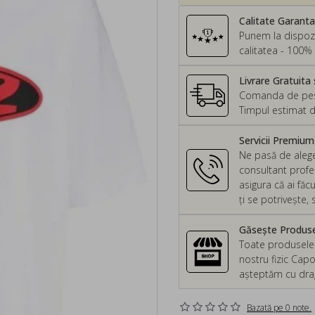
Calitate Garant
Punem la dispozi
calitatea - 100% 
Livrare Gratuita 
Comanda de peste
Timpul estimat d
Servicii Premiu
Ne pasă de alege
consultant profes
asigura că ai făc
ți se potrivește
Găsește Produsel
Toate produsele d
nostru fizic Capo
așteptăm cu drag 
Bazată pe 0 note.