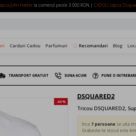
pca John Hatter
la comenzi peste 3.000 RON |
CADOU sapca Dsqua
SUNA ACUM: 0799 098 088
ri
Carduri Cadou
Parfumuri
Recomandari
Blog
Loc
TRANSPORT GRATUIT
SUNA ACUM
PUNE O INTREBAR
DSQUARED2
-64 %
Tricou DSQUARED2, Supe
Inca
7
persoane
se uita im
Grabeste-te stocul este limi