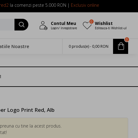
red2
la comenzi peste 5.000 RON |
Exclusiv online
0
Contul Meu
Wishlist
Login/ Inregistrare
Editeaza-ti Wishlist-ul
0
atiile Noastre
0 produs(e) - 0,00 RON
E
r Logo Print Red, Alb
preuna cu tine la acest produs.
tat!