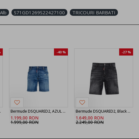
Alb
S71GD1269S22427100
TRICOURI BARBATI
%
-40 %
-27 %
nir Boxer Shorts
Bermude DSQUARED2, AZUL MARINO Shorts vaqueros ‘Marine’, Bleu
Bermude DSQUARED2, Black Fog Wash Marine Shorts
1.199,00 RON
1.649,00 RON
1.999,00 RON
2.249,00 RON