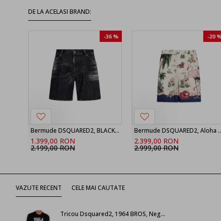
DE LA ACELASI BRAND:
-36 %
-20 
Bermude DSQUARED2, BLACK ‘Marine’ denim shorts
Bermude DSQUARED2, Aloha Souve
1.399,00 RON
2.399,00 RON
2.199,00 RON
2.999,00 RON
VAZUTE RECENT
CELE MAI CAUTATE
Tricou Dsquared2, 1964 BROS, Negru