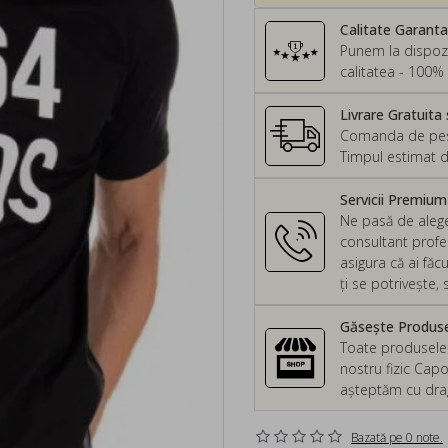
Calitate Garant
Punem la dispozi
calitatea - 100% 
Livrare Gratuita 
Comanda de peste
Timpul estimat d
Servicii Premiu
Ne pasă de alege
consultant profes
asigura că ai făc
ți se potrivește
Găsește Produsel
Toate produsele d
nostru fizic Capo
așteptăm cu drag 
Bazată pe 0 note.