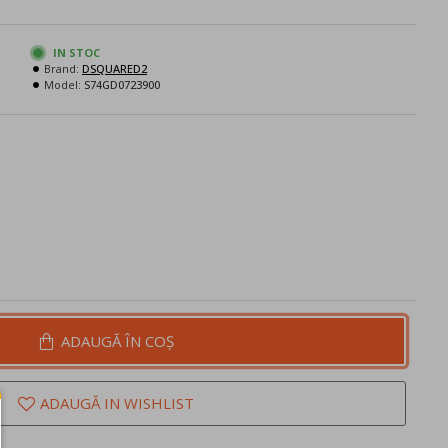
IN STOC
Brand:
DSQUARED2
Model:
S74GD0723900
ADAUGĂ ÎN COŞ
ADAUGĂ IN WISHLIST