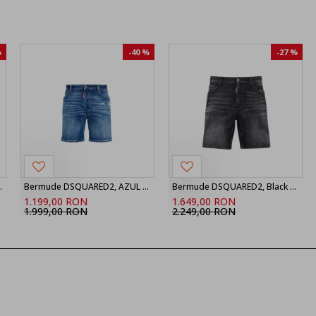
%
-40 %
-27 %
nir Boxer Shorts
Bermude DSQUARED2, AZUL MARINO Shorts vaqueros ‘Marine’, Bleu
Bermude DSQUARED2, Black Fog Wash Marine Shorts
1.199,00 RON
1.649,00 RON
1.999,00 RON
2.249,00 RON