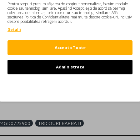
Pentru scopuri precum afișarea de conținut personalizat, folosim module
cookie sau tehnologii similare. Apăsând Accept, ești de acord să permiți
colectarea de informații prin cookie-uri sau tehnologii similare. Află in
sectiunea Politica de Confidentialitate mai multe despre cookie-uri, inclusiv
DESCRIERE
REVIEW-URI
despre posibilitatea retragerii acordului.
Detalii
00
d, maneci scurte, imprimeu "1964 BROS" in partea din fata.
Accepta Toate
data)
Administraza
i canadieni Dean si Dan Caten. Colectiile DSQUARED2 indraznete au c
Refuz
OURI BARBATI
74GD0723900
TRICOURI BARBATI