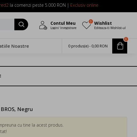
red2
la comenzi peste 5.000 RON |
Exclusiv online
0
Contul Meu
Wishlist
Login/ Inregistrare
Editeaza-ti Wishlist-ul
0
atiile Noastre
0 produs(e) - 0,00 RON
E
4 BROS, Negru
mpreuna cu tine la acest produs.
tat!