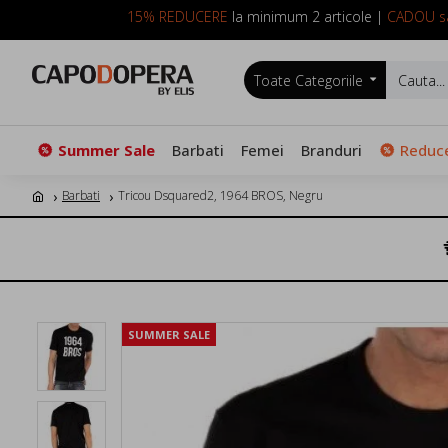
15% REDUCERE
la minimum 2 articole |
CADOU sa
Toate Categoriile
Summer Sale
Barbati
Femei
Branduri
Reduce
Barbati
Tricou Dsquared2, 1964 BROS, Negru
SUMMER SALE