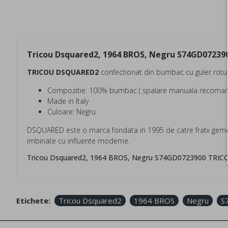
Tricou Dsquared2, 1964 BROS, Negru S74GD07239
TRICOU DSQUARED2
confectionat din bumbac cu guler rotun
Compozitie: 100% bumbac ( spalare manuala recoman
Made in Italy
Culoare: Negru
DSQUARED este o marca fondata in 1995 de catre fratii gemen
imbinate cu influente moderne.
Tricou Dsquared2, 1964 BROS, Negru S74GD0723900 TRIC
Etichete:
Tricou Dsquared2
1964 BROS
Negru
S