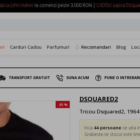
pca John Hatter
la comenzi peste 3.000 RON |
CADOU sapca Dsqua
SUNA ACUM: 0799 098 088
ri
Carduri Cadou
Parfumuri
Recomandari
Blog
Loc
TRANSPORT GRATUIT
SUNA ACUM
PUNE O INTREBAR
DSQUARED2
-55 %
Tricou Dsquared2, 196
Inca
44
persoane
se uita i
Grabeste-te stocul este limi