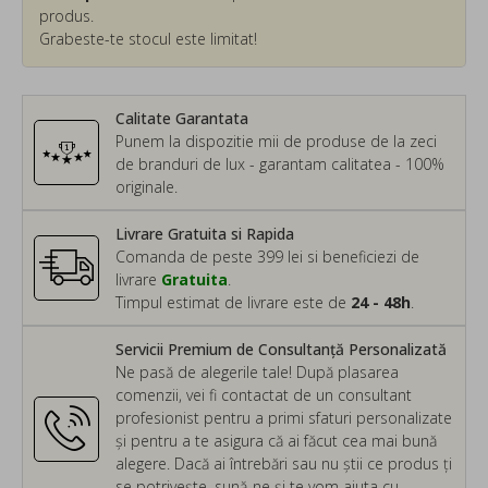
produs.
Grabeste-te stocul este limitat!
Calitate Garantata
Punem la dispozitie mii de produse de la zeci
de branduri de lux - garantam calitatea - 100%
originale.
Livrare Gratuita si Rapida
Comanda de peste 399 lei si beneficiezi de
livrare
Gratuita
.
Timpul estimat de livrare este de
24 - 48h
.
Servicii Premium de Consultanță Personalizată
Ne pasă de alegerile tale! După plasarea
comenzii, vei fi contactat de un consultant
profesionist pentru a primi sfaturi personalizate
și pentru a te asigura că ai făcut cea mai bună
alegere. Dacă ai întrebări sau nu știi ce produs ți
se potrivește, sună-ne și te vom ajuta cu