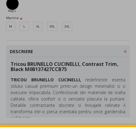
Negru
Marime
M
L
XL
XXL
3XL
DESCRIERE
Tricou BRUNELLO CUCINELLI, Contrast Trim,
Black M0B137427CCB75
TRICOU BRUNELLO CUCINELLI,
redefineste esenta
stilului casual premium printr-un design minimalist si o
executie impecabila. Confectionat din materiale de inalta
calitate, ofera confort si o senzatie placuta la purtare.
Detaliile contrastante discrete si finisajele rafinate il
transforma intr-o piesa esentiala pentru orice garderoba
sofisticata.
Material: Bumbac
REVIEW-URI
Culoare: Negru