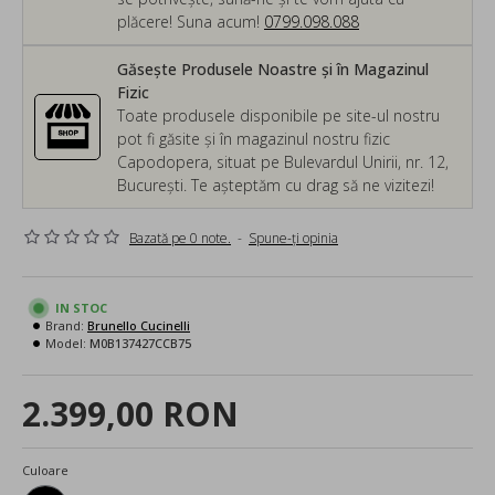
plăcere! Suna acum!
0799.098.088
Găsește Produsele Noastre și în Magazinul
Fizic
Toate produsele disponibile pe site-ul nostru
pot fi găsite și în magazinul nostru fizic
Capodopera, situat pe Bulevardul Unirii, nr. 12,
București. Te așteptăm cu drag să ne vizitezi!
Bazată pe 0 note.
-
Spune-ţi opinia
IN STOC
Brand:
Brunello Cucinelli
Model:
M0B137427CCB75
2.399,00 RON
Culoare