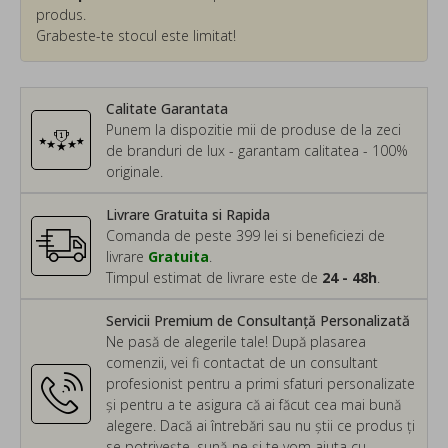
produs.
Grabeste-te stocul este limitat!
Calitate Garantata
Punem la dispozitie mii de produse de la zeci
de branduri de lux - garantam calitatea - 100%
originale.
Livrare Gratuita si Rapida
Comanda de peste 399 lei si beneficiezi de
livrare
Gratuita
.
Timpul estimat de livrare este de
24 - 48h
.
Servicii Premium de Consultanță Personalizată
Ne pasă de alegerile tale! După plasarea
comenzii, vei fi contactat de un consultant
profesionist pentru a primi sfaturi personalizate
și pentru a te asigura că ai făcut cea mai bună
alegere. Dacă ai întrebări sau nu știi ce produs ți
se potrivește, sună-ne și te vom ajuta cu