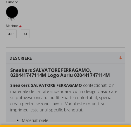
Culoare
Negru
Marime
40.5
41
DESCRIERE
Sneakers SALVATORE FERRAGAMO,
020441747114M Logo Auriu 020441747114M
Sneakers SALVATORE FERRAGAMO
confectionati din
materiale de calitate superioara, cu un design clasic care
se potrivesc oricarui outfit. Foarte confortabilil, special
creati pentru sezonul favorit. Varful este rotunjit si
imprimeul este unul specific brandului.
Material: piele
Culoare: Negru