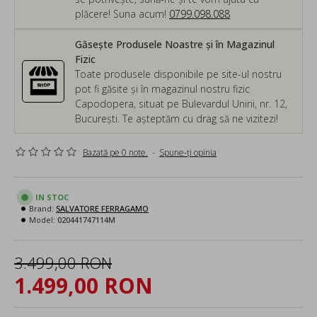
plăcere! Suna acum!
0799.098.088
Găsește Produsele Noastre și în Magazinul
Fizic
Toate produsele disponibile pe site-ul nostru
pot fi găsite și în magazinul nostru fizic
Capodopera, situat pe Bulevardul Unirii, nr. 12,
București. Te așteptăm cu drag să ne vizitezi!
Bazată pe 0 note.
-
Spune-ţi opinia
IN STOC
Brand:
SALVATORE FERRAGAMO
Model:
020441747114M
3.499,00 RON
1.499,00 RON