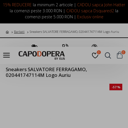
LOGIN
INREGISTRARE
15% REDUCERE
la minimum 2 articole |
CADOU sapca John Hatter
la comenzi peste 3.000 RON |
CADOU sapca Dsquared2
la
comenzi peste 5.000 RON |
Exclusiv online
Barbati
Sneakers SALVATORE FERRAGAMO, 020441747114M Logo Auriu
Transport Gratuit
Suna Acum
Pune o Intrebare
0
0
Sneakers SALVATORE FERRAGAMO,
020441747114M Logo Auriu
-57 %