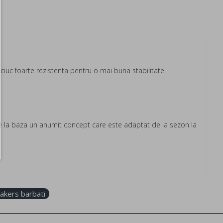
uciuc foarte rezistenta pentru o mai buna stabilitate.
are la baza un anumit concept care este adaptat de la sezon la
akers barbati