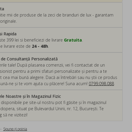
ata
tie mii de produse de la zeci de branduri de lux - garantam
originale.
si Rapida
 399 lei si beneficiezi de livrare
Gratuita
.
e livrare este de
24 - 48h
.
m de Consultanță Personalizată
rile tale! După plasarea comenzii, vei fi contactat de un
ionist pentru a primi sfaturi personalizate și pentru a te
ut cea mai bună alegere. Dacă ai întrebări sau nu știi ce produs
, sună-ne și te vom ajuta cu plăcere! Suna acum!
0799.098.088
e Noastre și în Magazinul Fizic
isponibile pe site-ul nostru pot fi găsite și în magazinul
dopera, situat pe Bulevardul Unirii, nr. 12, București. Te
să ne vizitezi!
-
Spune-ţi opinia