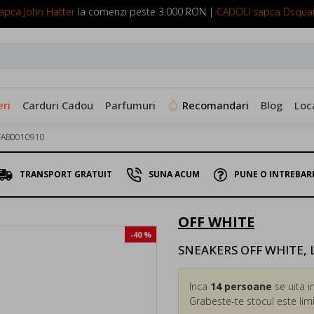
pca John Hatter
la comenzi peste 3.000 RON |
CADOU sapca Dsqua
SUNA ACUM: 0799 098 088
ri
Carduri Cadou
Parfumuri
Recomandari
Blog
Loc
4FAB0010910
TRANSPORT GRATUIT
SUNA ACUM
PUNE O INTREBAR
OFF WHITE
-40 %
SNEAKERS OFF WHITE, 
Inca
14
persoane
se uita i
Grabeste-te stocul este limi