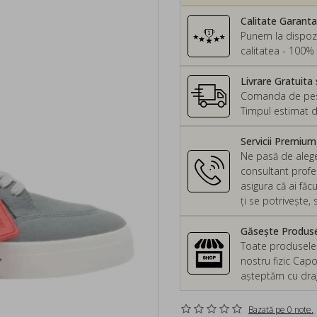
Calitate Garant
Punem la dispozi
calitatea - 100% 
Livrare Gratuita 
Comanda de peste
Timpul estimat d
Servicii Premiu
Ne pasă de alege
consultant profes
asigura că ai făc
ți se potrivește
Găsește Produsel
Toate produsele d
nostru fizic Capo
așteptăm cu drag 
Bazată pe 0 note.