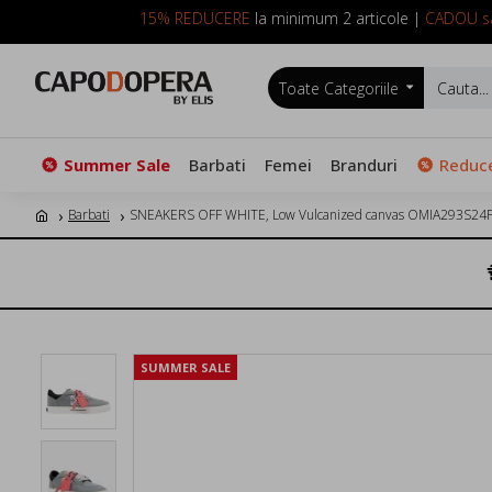
15% REDUCERE
la minimum 2 articole |
CADOU sa
Toate Categoriile
Summer Sale
Barbati
Femei
Branduri
Reduce
Barbati
SNEAKERS OFF WHITE, Low Vulcanized canvas OMIA293S2
SUMMER SALE