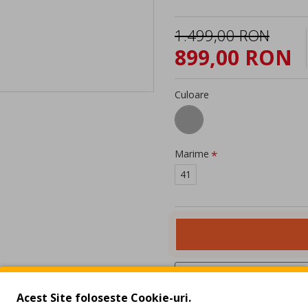
1.499,00 RON
899,00 RON
Culoare
Marime
41
Acest Site foloseste Cookie-uri.