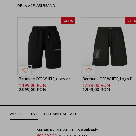
DE LA ACELASI BRAND:
-43 %
-38 
Bermude OFF WHITE, drawstring printed shorts
Bermude OFF WHITE, Logo Detailed Drawstring Shorts
1.199,00 RON
1.199,00 RON
2.099,00 RON
1.949,00 RON
VAZUTE RECENT
CELE MAI CAUTATE
SNEAKERS OFF WHITE, Low Vulcanized canvas OMIA293S24FAB0010910
899,00 RON