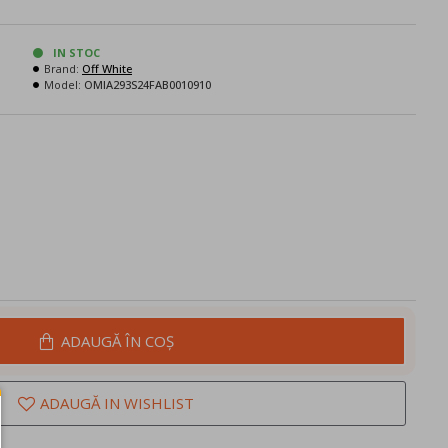
IN STOC
Brand:
Off White
Model:
OMIA293S24FAB0010910
ADAUGĂ ÎN COŞ
ADAUGĂ IN WISHLIST