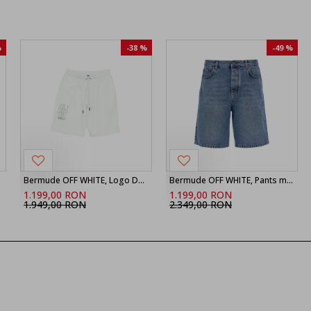
%
-38 %
-49 %
Bermude OFF WHITE, Logo Detailed Drawstring Shorts, Alb
Bermude OFF WHITE, Pants men Off-white
1.199,00 RON
1.199,00 RON
1.949,00 RON
2.349,00 RON