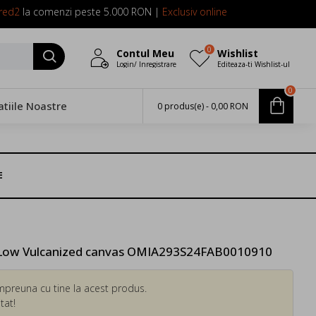
red2
la comenzi peste 5.000 RON |
Exclusiv online
0
Contul Meu
Wishlist
Login/ Inregistrare
Editeaza-ti Wishlist-ul
0
atiile Noastre
0 produs(e) - 0,00 RON
E
Low Vulcanized canvas OMIA293S24FAB0010910
mpreuna cu tine la acest produs.
tat!