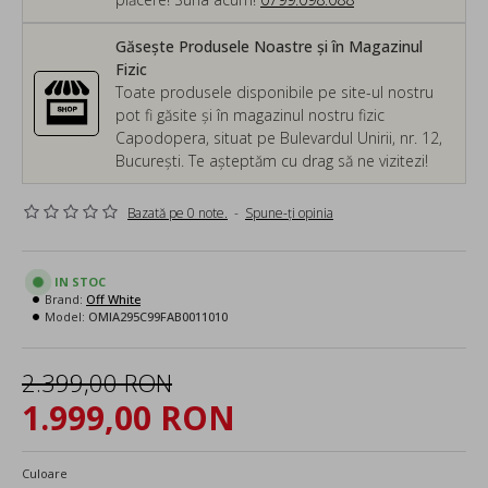
Găsește Produsele Noastre și în Magazinul
Fizic
Toate produsele disponibile pe site-ul nostru
pot fi găsite și în magazinul nostru fizic
Capodopera, situat pe Bulevardul Unirii, nr. 12,
București. Te așteptăm cu drag să ne vizitezi!
Bazată pe 0 note.
-
Spune-ţi opinia
IN STOC
Brand:
Off White
Model:
OMIA295C99FAB0011010
2.399,00 RON
1.999,00 RON
Culoare