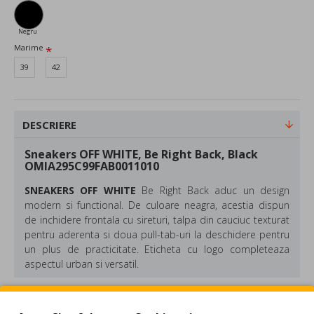
Negru
Marime
39
42
DESCRIERE
Sneakers OFF WHITE, Be Right Back, Black
OMIA295C99FAB0011010
SNEAKERS OFF WHITE
Be Right Back aduc un design
modern si functional. De culoare neagra, acestia dispun
de inchidere frontala cu sireturi, talpa din cauciuc texturat
pentru aderenta si doua pull-tab-uri la deschidere pentru
un plus de practicitate. Eticheta cu logo completeaza
aspectul urban si versatil.
Material: Poliuretan 64%, Poliester 36%
Culoare: Negru
REVIEW-URI