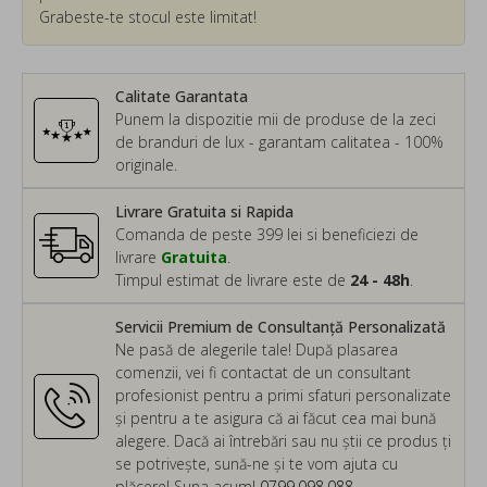
Grabeste-te stocul este limitat!
Calitate Garantata
Punem la dispozitie mii de produse de la zeci
de branduri de lux - garantam calitatea - 100%
originale.
Livrare Gratuita si Rapida
Comanda de peste 399 lei si beneficiezi de
livrare
Gratuita
.
Timpul estimat de livrare este de
24 - 48h
.
Servicii Premium de Consultanță Personalizată
Ne pasă de alegerile tale! După plasarea
comenzii, vei fi contactat de un consultant
profesionist pentru a primi sfaturi personalizate
și pentru a te asigura că ai făcut cea mai bună
alegere. Dacă ai întrebări sau nu știi ce produs ți
se potrivește, sună-ne și te vom ajuta cu
plăcere! Suna acum!
0799.098.088