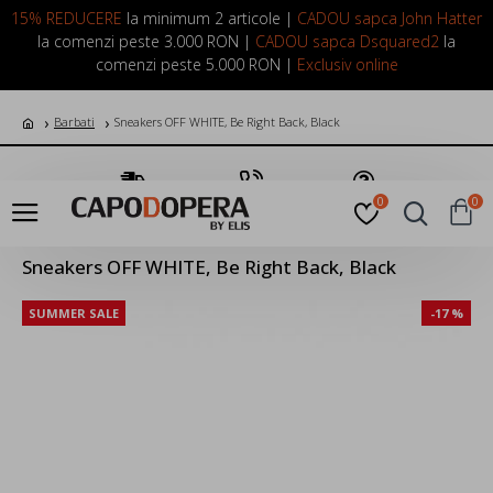
LOGIN
INREGISTRARE
15% REDUCERE
la minimum 2 articole |
CADOU sapca John Hatter
la comenzi peste 3.000 RON |
CADOU sapca Dsquared2
la
comenzi peste 5.000 RON |
Exclusiv online
Barbati
Sneakers OFF WHITE, Be Right Back, Black
Transport Gratuit
Suna Acum
Pune o Intrebare
0
0
Sneakers OFF WHITE, Be Right Back, Black
SUMMER SALE
-17 %