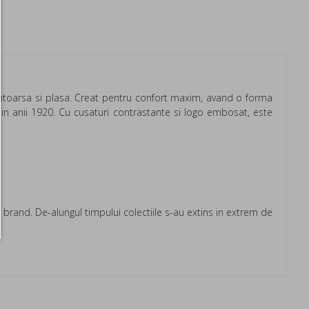
e intoarsa si plasa. Creat pentru confort maxim, avand o forma
in din anii 1920. Cu cusaturi contrastante si logo embosat, este
e brand. De-alungul timpului colectiile s-au extins in extrem de