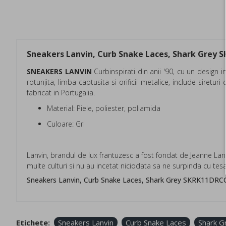
Sneakers Lanvin, Curb Snake Laces, Shark Grey
SNEAKERS LANVIN
Curbinspirati din anii '90, cu un design
rotunjita, limba captusita si orificii metalice, include siretu
fabricat in Portugalia.
Material: Piele, poliester, poliamida
Culoare: Gri
Lanvin, brandul de lux frantuzesc a fost fondat de Jeanne Lanvi
multe culturi si nu au incetat niciodata sa ne surpinda cu tesatu
Sneakers Lanvin, Curb Snake Laces, Shark Grey SKRK11DRC
Etichete:
Sneakers Lanvin
Curb Snake Laces
Shark G