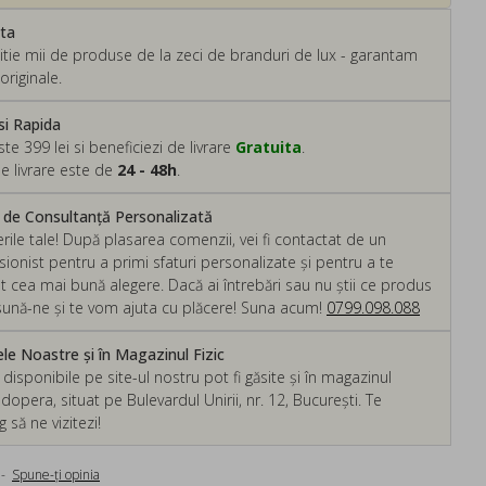
ata
tie mii de produse de la zeci de branduri de lux - garantam
originale.
si Rapida
 399 lei si beneficiezi de livrare
Gratuita
.
e livrare este de
24 - 48h
.
m de Consultanță Personalizată
rile tale! După plasarea comenzii, vei fi contactat de un
ionist pentru a primi sfaturi personalizate și pentru a te
ut cea mai bună alegere. Dacă ai întrebări sau nu știi ce produs
, sună-ne și te vom ajuta cu plăcere! Suna acum!
0799.098.088
e Noastre și în Magazinul Fizic
isponibile pe site-ul nostru pot fi găsite și în magazinul
dopera, situat pe Bulevardul Unirii, nr. 12, București. Te
să ne vizitezi!
-
Spune-ţi opinia