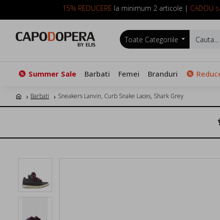
15% REDUCERE
la minimum 2 articole |
CADOU sa
Toate Categoriile
Summer Sale
Barbati
Femei
Branduri
Reduce
Barbati
Sneakers Lanvin, Curb Snake Laces, Shark Grey