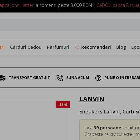
pca John Hatter
la comenzi peste 3.000 RON |
CADOU sapca Dsqua
SUNA ACUM: 0799 098 088
ri
Carduri Cadou
Parfumuri
Recomandari
Blog
Loc
TRANSPORT GRATUIT
SUNA ACUM
PUNE O INTREBAR
LANVIN
-18 %
Sneakers Lanvin, Curb S
Inca
39
persoane
se uita i
Grabeste-te stocul este limi