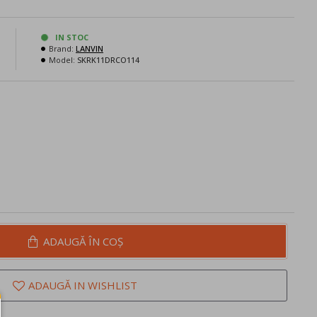
IN STOC
Brand:
LANVIN
N
Model:
SKRK11DRCO114
ADAUGĂ ÎN COŞ
ADAUGĂ IN WISHLIST