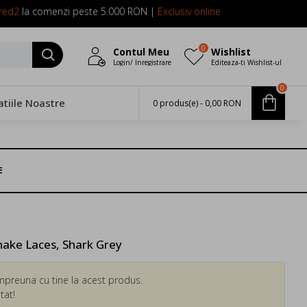
red2
la comenzi peste 5.000 RON |
Exclusiv online
0
Contul Meu
Wishlist
Login/ Inregistrare
Editeaza-ti Wishlist-ul
0
atiile Noastre
0 produs(e) - 0,00 RON
E
nake Laces, Shark Grey
mpreuna cu tine la acest produs.
tat!