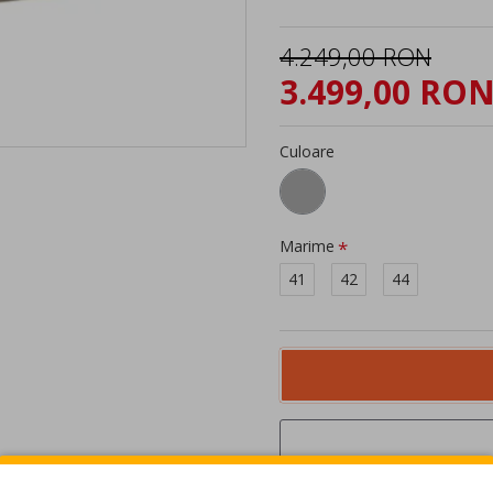
4.249,00 RON
3.499,00 RO
Culoare
Marime
41
42
44