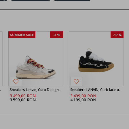
SUMMER SALE
-3 %
-17 %
d Laces, White, Men
Sneakers Lanvin, Curb Design, Colored Laces, White, Women
Sneakers LANVIN, Curb lace-up sneakers
3.499,00 RON
3.499,00 RON
3.599,00 RON
4.199,00 RON