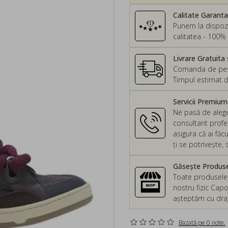
Calitate Garant
Punem la dispozi
calitatea - 100% 
Livrare Gratuita 
Comanda de peste
Timpul estimat d
Servicii Premiu
Ne pasă de alege
consultant profes
asigura că ai făc
ți se potrivește
Găsește Produsel
Toate produsele d
nostru fizic Capo
așteptăm cu drag 
Bazată pe 0 note.