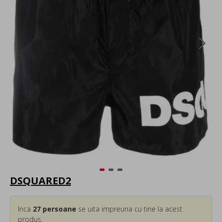
DSQUARED2
Inca
27
persoane
se uita impreuna cu tine la acest
produs.