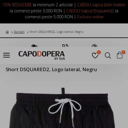
LOGIN
INREGISTRARE
15% REDUCERE
la minimum 2 articole |
CADOU sapca John Hatter
la comenzi peste 3.000 RON |
CADOU sapca Dsquared2
la
comenzi peste 5.000 RON |
Exclusiv online
Barbati
Short DSQUARED2, Logo lateral, Negru
Transport Gratuit
Suna Acum
Pune o Intrebare
0
0
Short DSQUARED2, Logo lateral, Negru