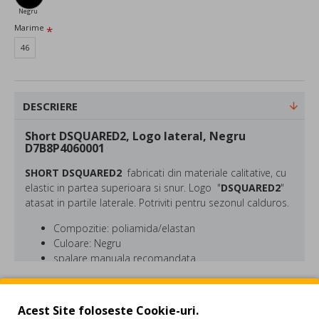
Negru
Marime
46
DESCRIERE
Short DSQUARED2, Logo lateral, Negru
D7B8P4060001
SHORT DSQUARED2
fabricati din materiale calitative, cu
elastic in partea superioara si snur. Logo "
DSQUARED2
"
atasat in partile laterale. Potriviti pentru sezonul calduros.
Compozitie: poliamida/elastan
Culoare: Negru
spalare manuala recomandata
DSQUARED este o marca fondata in 1995 de catre fratii
REVIEW-URI
gemeni canadieni Dean si Dan Caten. Colectiile
Acest Site foloseste Cookie-uri.
DSQUARED2 indraznete au ca atribute ornamentele