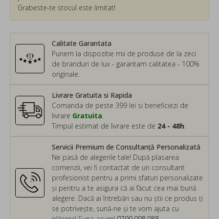
Grabeste-te stocul este limitat!
Calitate Garantata
Punem la dispozitie mii de produse de la zeci
de branduri de lux - garantam calitatea - 100%
originale.
Livrare Gratuita si Rapida
Comanda de peste 399 lei si beneficiezi de
livrare
Gratuita
.
Timpul estimat de livrare este de
24 - 48h
.
Servicii Premium de Consultanță Personalizată
Ne pasă de alegerile tale! După plasarea
comenzii, vei fi contactat de un consultant
profesionist pentru a primi sfaturi personalizate
și pentru a te asigura că ai făcut cea mai bună
alegere. Dacă ai întrebări sau nu știi ce produs ți
se potrivește, sună-ne și te vom ajuta cu
plăcere! Suna acum!
0799.098.088