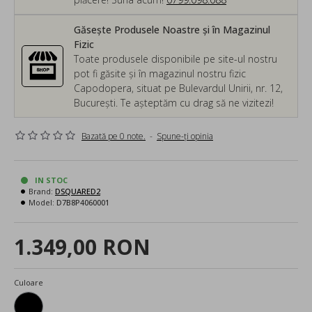
Găsește Produsele Noastre și în Magazinul
Fizic
Toate produsele disponibile pe site-ul nostru
pot fi găsite și în magazinul nostru fizic
Capodopera, situat pe Bulevardul Unirii, nr. 12,
București. Te așteptăm cu drag să ne vizitezi!
Bazată pe 0 note.
-
Spune-ţi opinia
IN STOC
Brand:
DSQUARED2
Model:
D7B8P4060001
1.349,00 RON
Culoare