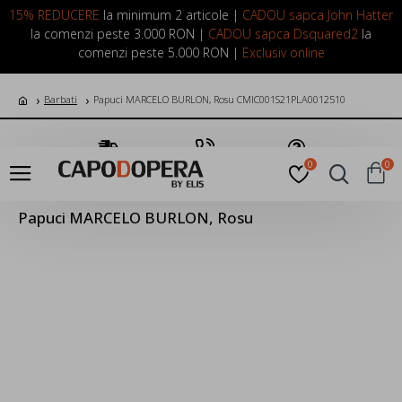
LOGIN
INREGISTRARE
15% REDUCERE
la minimum 2 articole |
CADOU sapca John Hatter
la comenzi peste 3.000 RON |
CADOU sapca Dsquared2
la
comenzi peste 5.000 RON |
Exclusiv online
Barbati
Papuci MARCELO BURLON, Rosu CMIC001S21PLA0012510
Transport Gratuit
Suna Acum
Pune o Intrebare
0
0
Papuci MARCELO BURLON, Rosu