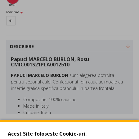
Rosu
Marime
41
DESCRIERE
Papuci MARCELO BURLON, Rosu
CMIC001S21PLA0012510
PAPUCI MARCELO BURLON
sunt alegerea potrivita
pentru sezonul cald. Confectionati din cauciuc moale cu
insertie grafica specifica brandului in partea frontala.
Compozitie: 100% cauciuc
Made in Italy
Culoare: Rosu
REVIEW-URI
Acest Site foloseste Cookie-uri.
Pe langa atributiile pe care le are, acelea de a fi director