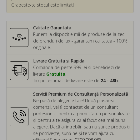
Grabeste-te stocul este limitat!
Calitate Garantata
Punem la dispozitie mii de produse de la zeci
de branduri de lux - garantam calitatea - 100%
originale.
Livrare Gratuita si Rapida
Comanda de peste 399 lei si beneficiezi de
livrare
Gratuita
.
Timpul estimat de livrare este de
24 - 48h
.
Servicii Premium de Consultanță Personalizată
Ne pasă de alegerile tale! După plasarea
comenzii, vei fi contactat de un consultant
profesionist pentru a primi sfaturi personalizate
și pentru a te asigura că ai făcut cea mai bună
alegere. Dacă ai întrebări sau nu știi ce produs ți
se potrivește, sună-ne și te vom ajuta cu
plăcere! Suna acum!
0799.098.088