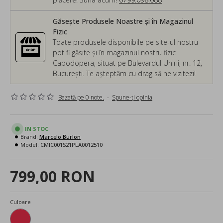
Găsește Produsele Noastre și în Magazinul
Fizic
Toate produsele disponibile pe site-ul nostru
pot fi găsite și în magazinul nostru fizic
Capodopera, situat pe Bulevardul Unirii, nr. 12,
București. Te așteptăm cu drag să ne vizitezi!
Bazată pe 0 note.
-
Spune-ţi opinia
IN STOC
Brand:
Marcelo Burlon
Model:
CMIC001S21PLA0012510
799,00 RON
Culoare