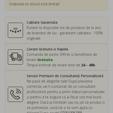
Grabeste-te stocul este limitat!
Calitate Garantata
Punem la dispozitie mii de produse de la zeci
de branduri de lux - garantam calitatea - 100%
originale.
Livrare Gratuita si Rapida
Comanda de peste 399 lei si beneficiezi de
livrare
Gratuita
.
Timpul estimat de livrare este de
24 - 48h
.
Servicii Premium de Consultanță Personalizată
Ne pasă de alegerile tale! După plasarea
comenzii, vei fi contactat de un consultant
profesionist pentru a primi sfaturi personalizate
și pentru a te asigura că ai făcut cea mai bună
alegere. Dacă ai întrebări sau nu știi ce produs ți
se potrivește, sună-ne și te vom ajuta cu
plăcere! Suna acum!
0799.098.088