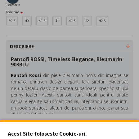
Bleumarin
Marime
39.5
40
40.5
41
41.5
42
42.5
DESCRIERE
Pantofi ROSSI, Timeless Elegance, Bleumarin
903BLU
Pantofi Rossi
din piele bleumarin inchis din imagine se
remarca printr-un design elegant, fara sireturi, evidentiat
de un detaliu clasic pe partea superioara, specific stilului
penny loafer. Acesti pantofi sunt ideali pentru tinute
casual-elegante sau smart casual, integrandu-se usor intr-
un look sofisticat alaturi de pantaloni chino, jeansi sau
chiar un costum lejer.
Compozitie: Piele
REVIEW-URI
Culoare: Bleumarin
Acest Site foloseste Cookie-uri.