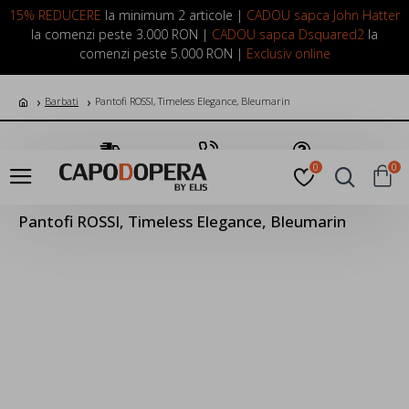
LOGIN
INREGISTRARE
15% REDUCERE
la minimum 2 articole |
CADOU sapca John Hatter
la comenzi peste 3.000 RON |
CADOU sapca Dsquared2
la
comenzi peste 5.000 RON |
Exclusiv online
Barbati
Pantofi ROSSI, Timeless Elegance, Bleumarin
Transport Gratuit
Suna Acum
Pune o Intrebare
0
0
Pantofi ROSSI, Timeless Elegance, Bleumarin