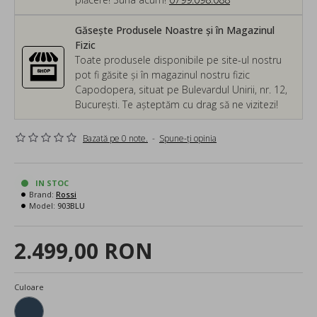
Găsește Produsele Noastre și în Magazinul
Fizic
Toate produsele disponibile pe site-ul nostru
pot fi găsite și în magazinul nostru fizic
Capodopera, situat pe Bulevardul Unirii, nr. 12,
București. Te așteptăm cu drag să ne vizitezi!
Bazată pe 0 note.
-
Spune-ţi opinia
IN STOC
Brand:
Rossi
Model:
903BLU
2.499,00 RON
Culoare