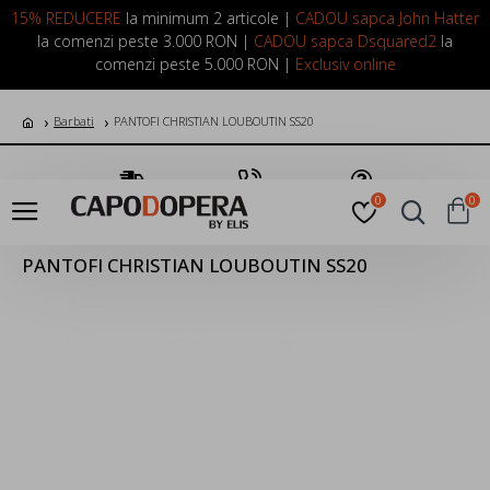
LOGIN
INREGISTRARE
15% REDUCERE
la minimum 2 articole |
CADOU sapca John Hatter
la comenzi peste 3.000 RON |
CADOU sapca Dsquared2
la
comenzi peste 5.000 RON |
Exclusiv online
Barbati
PANTOFI CHRISTIAN LOUBOUTIN SS20
Transport Gratuit
Suna Acum
Pune o Intrebare
0
0
PANTOFI CHRISTIAN LOUBOUTIN SS20