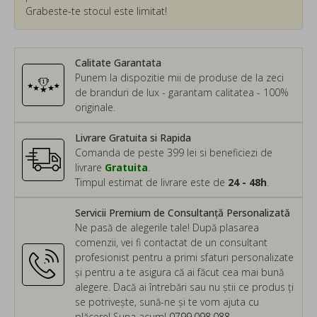
Grabeste-te stocul este limitat!
Calitate Garantata
Punem la dispozitie mii de produse de la zeci
de branduri de lux - garantam calitatea - 100%
originale.
Livrare Gratuita si Rapida
Comanda de peste 399 lei si beneficiezi de
livrare
Gratuita
.
Timpul estimat de livrare este de
24 - 48h
.
Servicii Premium de Consultanță Personalizată
Ne pasă de alegerile tale! După plasarea
comenzii, vei fi contactat de un consultant
profesionist pentru a primi sfaturi personalizate
și pentru a te asigura că ai făcut cea mai bună
alegere. Dacă ai întrebări sau nu știi ce produs ți
se potrivește, sună-ne și te vom ajuta cu
plăcere! Suna acum!
0799.098.088