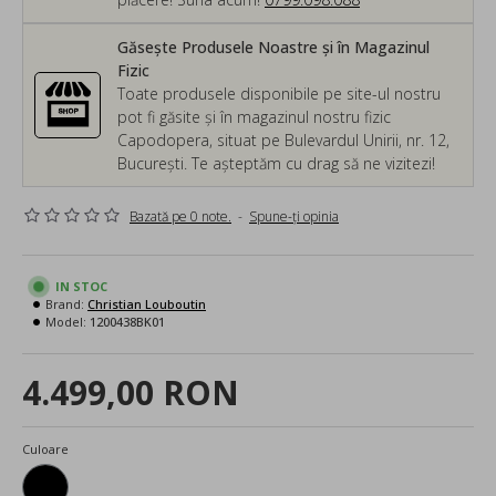
Găsește Produsele Noastre și în Magazinul
Fizic
Toate produsele disponibile pe site-ul nostru
pot fi găsite și în magazinul nostru fizic
Capodopera, situat pe Bulevardul Unirii, nr. 12,
București. Te așteptăm cu drag să ne vizitezi!
Bazată pe 0 note.
-
Spune-ţi opinia
IN STOC
Brand:
Christian Louboutin
Model:
1200438BK01
4.499,00 RON
Culoare