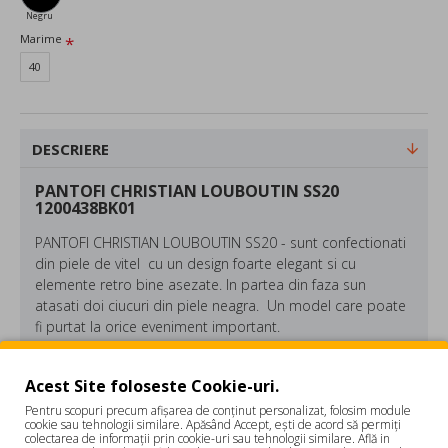
Negru
Marime
40
DESCRIERE
PANTOFI CHRISTIAN LOUBOUTIN SS20
1200438BK01
PANTOFI CHRISTIAN LOUBOUTIN SS20 - sunt confectionati
din piele de vitel cu un design foarte elegant si cu
elemente retro bine asezate. In partea din faza sun
atasati doi ciucuri din piele neagra. Un model care poate
fi purtat la orice eveniment important.
Acest Site foloseste Cookie-uri.
Compozitie: Piele si piele de vitel 100%
Pentru scopuri precum afișarea de conținut personalizat, folosim module
REVIEW-URI
cookie sau tehnologii similare. Apăsând Accept, ești de acord să permiți
Culoare: Negru
colectarea de informații prin cookie-uri sau tehnologii similare. Află in