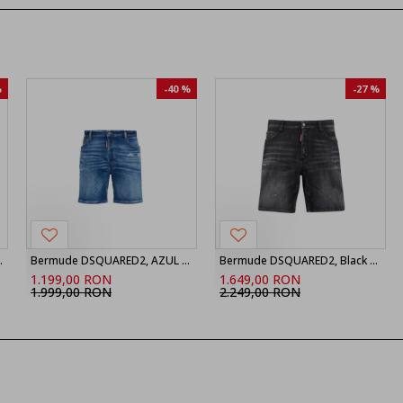
%
-40 %
-27 %
nir Boxer Shorts
Bermude DSQUARED2, AZUL MARINO Shorts vaqueros ‘Marine’, Bleu
Bermude DSQUARED2, Black Fog Wash Marine Shorts
1.199,00 RON
1.649,00 RON
1.999,00 RON
2.249,00 RON