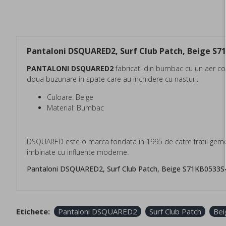
Pantaloni DSQUARED2, Surf Club Patch, Beige S7
PANTALONI DSQUARED2
fabricati din bumbac cu un aer cool
doua buzunare in spate care au inchidere cu nasturi.
Culoare: Beige
Material: Bumbac
DSQUARED este o marca fondata in 1995 de catre fratii gemen
imbinate cu influente moderne.
Pantaloni DSQUARED2, Surf Club Patch, Beige S71KB053
Etichete:
Pantaloni DSQUARED2
Surf Club Patch
Bei