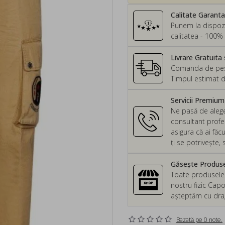
Calitate Garant
Punem la dispozi
calitatea - 100% 
Livrare Gratuita 
Comanda de peste
Timpul estimat d
Servicii Premiu
Ne pasă de alege
consultant profes
asigura că ai făc
ți se potrivește
Găsește Produsel
Toate produsele d
nostru fizic Capo
așteptăm cu drag 
Bazată pe 0 note.