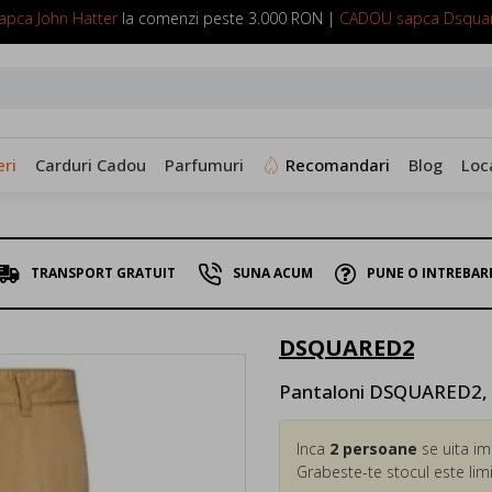
pca John Hatter
la comenzi peste 3.000 RON |
CADOU sapca Dsqua
SUNA ACUM: 0799 098 088
ri
Carduri Cadou
Parfumuri
Recomandari
Blog
Loc
TRANSPORT GRATUIT
SUNA ACUM
PUNE O INTREBAR
DSQUARED2
Pantaloni DSQUARED2, S
Inca
2
persoane
se uita im
Grabeste-te stocul este limi