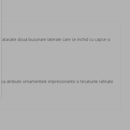
Sunt atasate doua buzunare laterale care se inchid cu capse si
a atribute ornamentele impresionante si tesaturile rafinate