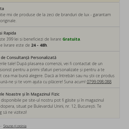
ata
tie mii de produse de la zeci de branduri de lux - garantam
originale.
si Rapida
 399 lei si beneficiezi de livrare
Gratuita
.
e livrare este de
24 - 48h
.
m de Consultanță Personalizată
rile tale! După plasarea comenzii, vei fi contactat de un
ionist pentru a primi sfaturi personalizate și pentru a te
ut cea mai bună alegere. Dacă ai întrebări sau nu știi ce produs
, sună-ne și te vom ajuta cu plăcere! Suna acum!
0799.098.088
e Noastre și în Magazinul Fizic
isponibile pe site-ul nostru pot fi găsite și în magazinul
dopera, situat pe Bulevardul Unirii, nr. 12, București. Te
să ne vizitezi!
-
Spune-ţi opinia