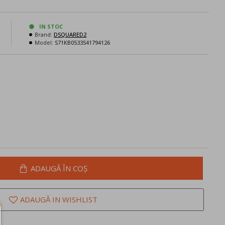
N
IN STOC
Brand:
DSQUARED2
Model:
S71KB0533S41794126
ADAUGĂ ÎN COŞ
ADAUGĂ IN WISHLIST