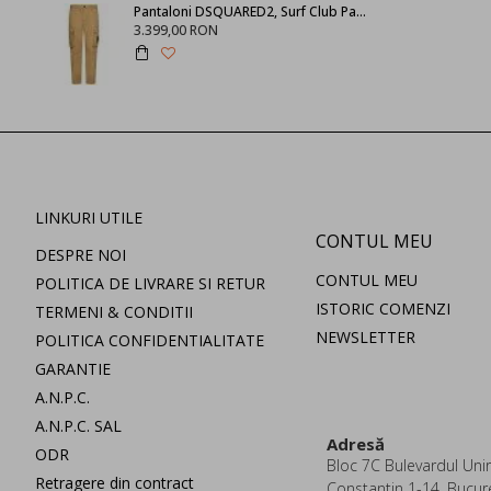
Pantaloni DSQUARED2, Surf Club Patch, Beige
3.399,00 RON
LINKURI UTILE
CONTUL MEU
DESPRE NOI
CONTUL MEU
POLITICA DE LIVRARE SI RETUR
ISTORIC COMENZI
TERMENI & CONDITII
NEWSLETTER
POLITICA CONFIDENTIALITATE
GARANTIE
A.N.P.C.
A.N.P.C. SAL
Adresă
ODR
Bloc 7C Bulevardul Uniri
Retragere din contract
Constantin 1-14, Bucur