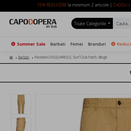
15% REDUCERE
la minimum 2 articole |
CADOU sa
Toate Categoriile
Summer Sale
Barbati
Femei
Branduri
Reduce
Barbati
Pantaloni DSQUARED2, Surf Club Patch, Beige