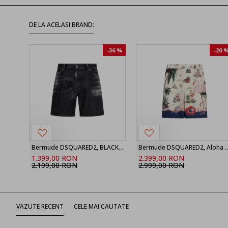
DE LA ACELASI BRAND:
-36 %
-20 
Bermude DSQUARED2, BLACK ‘Marine’ denim shorts
Bermude DSQUARED2, Aloha Souve
1.399,00 RON
2.399,00 RON
2.199,00 RON
2.999,00 RON
VAZUTE RECENT
CELE MAI CAUTATE