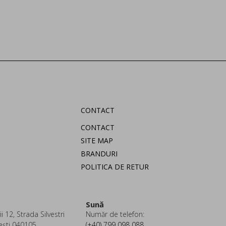
CONTACT
CONTACT
SITE MAP
BRANDURI
POLITICA DE RETUR
Sună
i 12, Strada Silvestri
Număr de telefon:
ești 040105
(+40) 799 098 088