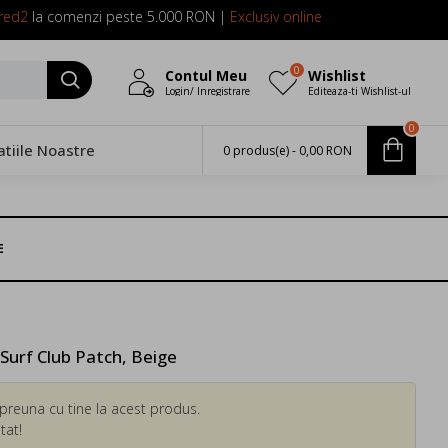
red2
la comenzi peste 5.000 RON |
Exclusiv online
0
Contul Meu
Wishlist
Login/ Inregistrare
Editeaza-ti Wishlist-ul
0
atiile Noastre
0 produs(e) - 0,00 RON
E
urf Club Patch, Beige
preuna cu tine la acest produs.
tat!