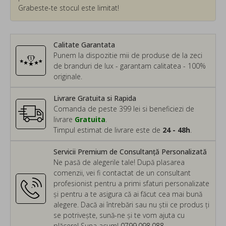
Grabeste-te stocul este limitat!
Calitate Garantata
Punem la dispozitie mii de produse de la zeci
de branduri de lux - garantam calitatea - 100%
originale.
Livrare Gratuita si Rapida
Comanda de peste 399 lei si beneficiezi de
livrare
Gratuita
.
Timpul estimat de livrare este de
24 - 48h
.
Servicii Premium de Consultanță Personalizată
Ne pasă de alegerile tale! După plasarea
comenzii, vei fi contactat de un consultant
profesionist pentru a primi sfaturi personalizate
și pentru a te asigura că ai făcut cea mai bună
alegere. Dacă ai întrebări sau nu știi ce produs ți
se potrivește, sună-ne și te vom ajuta cu
plăcere! Suna acum!
0799.098.088