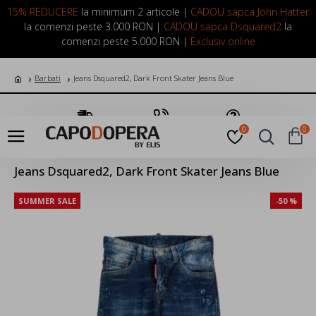
LOGIN
INREGISTRARE
15% REDUCERE
la minimum 2 articole |
CADOU sapca John Hatter
la comenzi peste 3.000 RON |
CADOU sapca Dsquared2
la
comenzi peste 5.000 RON |
Exclusiv online
Barbati
Jeans Dsquared2, Dark Front Skater Jeans Blue
Transport Gratuit
Suna Acum
Pune o Intrebare
0
0
Jeans Dsquared2, Dark Front Skater Jeans Blue
SUMMER SALE
-50 %