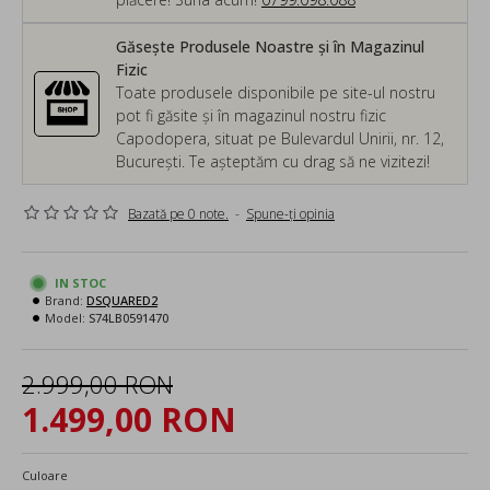
Găsește Produsele Noastre și în Magazinul
Fizic
Toate produsele disponibile pe site-ul nostru
pot fi găsite și în magazinul nostru fizic
Capodopera, situat pe Bulevardul Unirii, nr. 12,
București. Te așteptăm cu drag să ne vizitezi!
Bazată pe 0 note.
-
Spune-ţi opinia
IN STOC
Brand:
DSQUARED2
Model:
S74LB0591470
2.999,00 RON
1.499,00 RON
Culoare