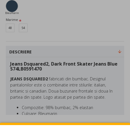
Bleumarin
Marime
48
54
DESCRIERE
Jeans Dsquared2, Dark Front Skater Jeans Blue
S74LB0591470
JEANS DSQUARED2
fabricati din bumbac. Designul
pantalonilor este o combinatie intre stilurile: italian,
britanic si canadian. Doua buzunare frontale si doua In
partea din spate. Logo atasat pe partea din spate.
Compozitie: 98% bumbac, 2% elastan
Culoare: Bleumarin
Croiala: Skater
REVIEW-URI
DSQUARED este o marca fondata in 1995 de catre fratii