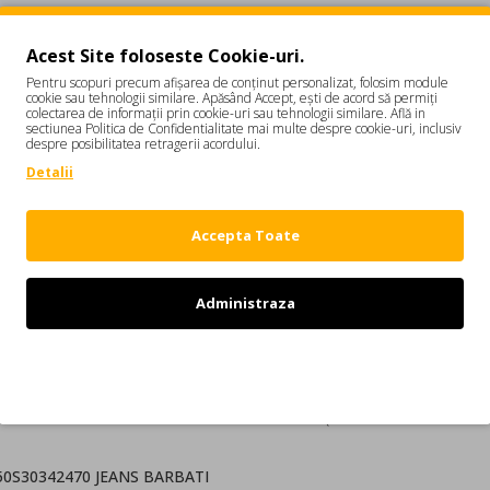
Acest Site foloseste Cookie-uri.
Pentru scopuri precum afișarea de conținut personalizat, folosim module
cookie sau tehnologii similare. Apăsând Accept, ești de acord să permiți
colectarea de informații prin cookie-uri sau tehnologii similare. Află in
sectiunea Politica de Confidentialitate mai multe despre cookie-uri, inclusiv
despre posibilitatea retragerii acordului.
DESCRIERE
REVIEW-URI
Detalii
S71LB0950S30342470
Accepta Toate
r este o combinatie intre stilurile: italian, britanic si canadian. Doua
Administraza
Refuz
i canadieni Dean si Dan Caten. Colectiile DSQUARED2 indraznete au c
950S30342470 JEANS BARBATI