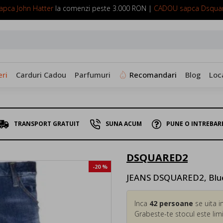
pca John Hatter
la comenzi peste 3.000 RON |
CADOU sapca Dsqua
SUNA ACUM: 0799 098 088
ri
Carduri Cadou
Parfumuri
Recomandari
Blog
Loc
TRANSPORT GRATUIT
SUNA ACUM
PUNE O INTREBAR
DSQUARED2
-20 %
JEANS DSQUARED2, Blue,
Inca
42
persoane
se uita i
Grabeste-te stocul este limi