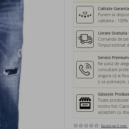
Calitate Garant
Punem la dispozi
calitatea - 100% 
Livrare Gratuita 
Comanda de peste
Timpul estimat d
Servicii Premiu
Ne pasă de alege
consultant profes
asigura că ai făc
ți se potrivește
Găsește Produsel
Toate produsele d
nostru fizic Capo
așteptăm cu drag 
Bazată pe 0 note.