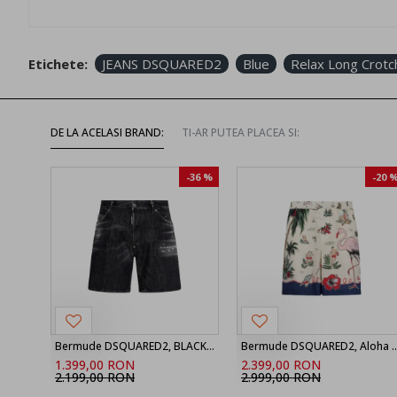
Etichete:
JEANS DSQUARED2
Blue
Relax Long Crotc
DE LA ACELASI BRAND:
TI-AR PUTEA PLACEA SI:
-36 %
-20 
Bermude DSQUARED2, BLACK ‘Marine’ denim shorts
Bermude DSQUARED2, Aloha Souve
1.399,00 RON
2.399,00 RON
2.199,00 RON
2.999,00 RON