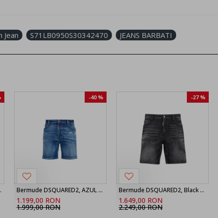
h Jean
S71LB0950S30342470
JEANS BARBATI
%
-40 %
-27 %
nir Boxer Shorts
Bermude DSQUARED2, AZUL MARINO Shorts vaqueros ‘Marine’, Bleu
Bermude DSQUARED2, Black Fog Wash Marine Shorts
1.199,00 RON
1.649,00 RON
1.999,00 RON
2.249,00 RON