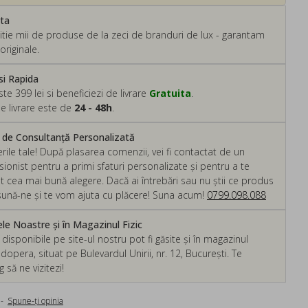
ata
tie mii de produse de la zeci de branduri de lux - garantam
originale.
si Rapida
 399 lei si beneficiezi de livrare
Gratuita
.
e livrare este de
24 - 48h
.
m de Consultanță Personalizată
rile tale! După plasarea comenzii, vei fi contactat de un
ionist pentru a primi sfaturi personalizate și pentru a te
ut cea mai bună alegere. Dacă ai întrebări sau nu știi ce produs
, sună-ne și te vom ajuta cu plăcere! Suna acum!
0799.098.088
e Noastre și în Magazinul Fizic
isponibile pe site-ul nostru pot fi găsite și în magazinul
dopera, situat pe Bulevardul Unirii, nr. 12, București. Te
să ne vizitezi!
-
Spune-ţi opinia