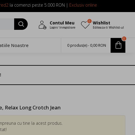
red2
la comenzi peste 5.000 RON |
Exclusiv online
0
Contul Meu
Wishlist
Login/ Inregistrare
Editeaza-ti Wishlist-ul
0
atiile Noastre
0 produs(e) - 0,00 RON
E
 Relax Long Crotch Jean
mpreuna cu tine la acest produs.
tat!