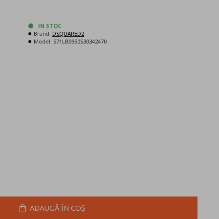
IN STOC
Brand:
DSQUARED2
N
Model:
S71LB0950S30342470
ADAUGĂ ÎN COŞ