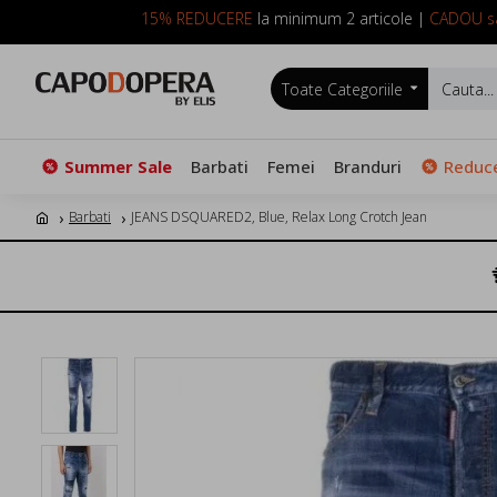
15% REDUCERE
la minimum 2 articole |
CADOU sa
Toate Categoriile
Summer Sale
Barbati
Femei
Branduri
Reduce
Barbati
JEANS DSQUARED2, Blue, Relax Long Crotch Jean