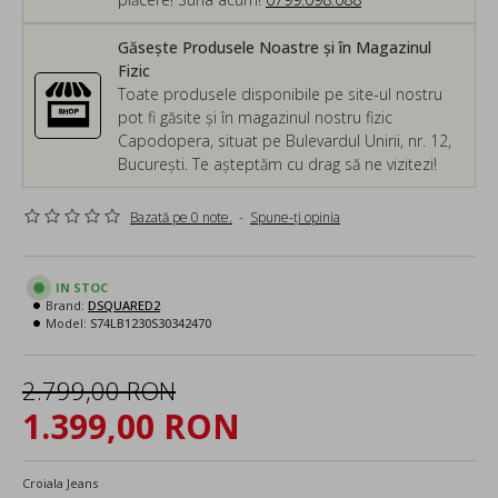
Găsește Produsele Noastre și în Magazinul
Fizic
Toate produsele disponibile pe site-ul nostru
pot fi găsite și în magazinul nostru fizic
Capodopera, situat pe Bulevardul Unirii, nr. 12,
București. Te așteptăm cu drag să ne vizitezi!
Bazată pe 0 note.
-
Spune-ţi opinia
IN STOC
Brand:
DSQUARED2
Model:
S74LB1230S30342470
2.799,00 RON
1.399,00 RON
Croiala Jeans