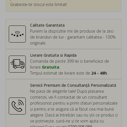
Grabeste-te stocul este limitat!
Calitate Garantata
Punem la dispozitie mii de produse de la zeci
de branduri de lux - garantam calitatea - 100%
originale.
Livrare Gratuita si Rapida
Comanda de peste 399 lei si beneficiezi de
livrare
Gratuita
.
Timpul estimat de livrare este de
24 - 48h
.
Servicii Premium de Consultanță Personalizată
Ne pasă de alegerile tale! După plasarea
comenzii, vei fi contactat de un consultant
profesionist pentru a primi sfaturi personalizate
și pentru a te asigura că ai făcut cea mai bună
alegere. Dacă ai întrebări sau nu știi ce produs ți
se potrivește, sună-ne și te vom ajuta cu
plăcere! Suna acum!
0799.098.088