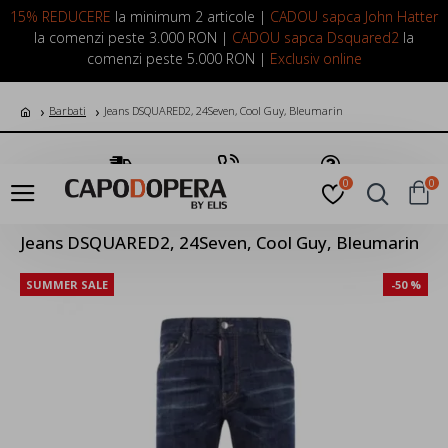
LOGIN
INREGISTRARE
15% REDUCERE
la minimum 2 articole |
CADOU sapca John Hatter
la comenzi peste 3.000 RON |
CADOU sapca Dsquared2
la
comenzi peste 5.000 RON |
Exclusiv online
Barbati
Jeans DSQUARED2, 24Seven, Cool Guy, Bleumarin
Transport Gratuit
Suna Acum
Pune o Intrebare
0
0
Jeans DSQUARED2, 24Seven, Cool Guy, Bleumarin
SUMMER SALE
-50 %