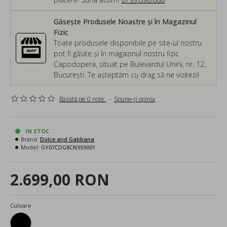
Găsește Produsele Noastre și în Magazinul
Fizic
Toate produsele disponibile pe site-ul nostru
pot fi găsite și în magazinul nostru fizic
Capodopera, situat pe Bulevardul Unirii, nr. 12,
București. Te așteptăm cu drag să ne vizitezi!
Bazată pe 0 note.
-
Spune-ţi opinia
IN STOC
Brand:
Dolce and Gabbana
Model:
GY07CDG8CN9S9001
2.699,00 RON
Culoare