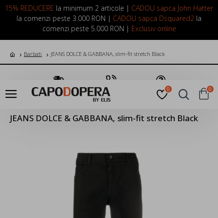
LOGIN
INREGISTRARE
15% REDUCERE
la minimum 2 articole |
CADOU sapca John Hatter
la comenzi peste 3.000 RON |
CADOU sapca Dsquared2
la
comenzi peste 5.000 RON |
Exclusiv online
Barbati
JEANS DOLCE & GABBANA, slim-fit stretch Black
Transport Gratuit
Suna Acum
Pune o Intrebare
0
0
JEANS DOLCE & GABBANA, slim-fit stretch Black