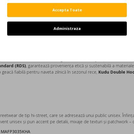
Accepta Toate
DESCRIERE
REVIEW-URI
Administraza
ket, Crem MAFP3035KHA
um de îmbrăcăminte de iarnă, concepută pentru a oferi
căldură exce
Refuz
blă glugă
, ce asigură o acoperire completă și o izolație excelentă pen
ltă calitate
, care este
hidrofug (rezistent la apă)
și oferă durabili
andard (RDS)
, garantează proveniența etică și sustenabilă a materiale
 geacă fiabilă pentru naveta zilnică în sezonul rece,
Kudu Double Ho
wear de tip hi-street, care se adresează unui public unisex. Înfiinţa
vent unisex şi pun accent pe detalii, mixaje de texturi şi patchwork – c
em MAFP3035KHA