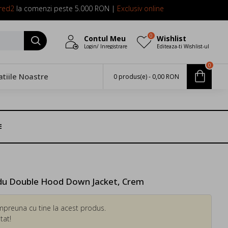
red2
la comenzi peste 5.000 RON |
Exclusiv online
0
Contul Meu
Wishlist
Login/ Inregistrare
Editeaza-ti Wishlist-ul
0
atiile Noastre
0 produs(e) - 0,00 RON
E
u Double Hood Down Jacket, Crem
mpreuna cu tine la acest produs.
tat!