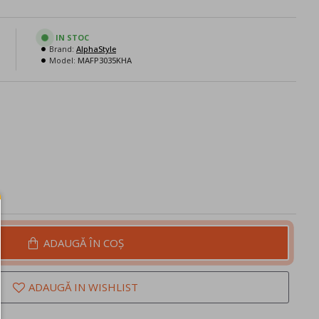
IN STOC
Brand:
AlphaStyle
N
Model:
MAFP3035KHA
ADAUGĂ ÎN COŞ
ADAUGĂ IN WISHLIST