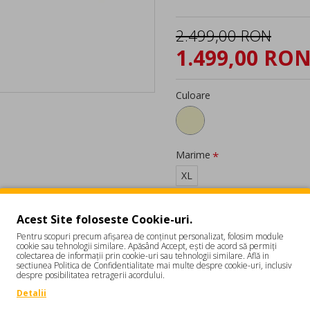
2.499,00 RON
1.499,00 RO
Culoare
Marime
XL
Acest Site foloseste Cookie-uri.
Pentru scopuri precum afișarea de conținut personalizat, folosim module
cookie sau tehnologii similare. Apăsând Accept, ești de acord să permiți
colectarea de informații prin cookie-uri sau tehnologii similare. Află in
sectiunea Politica de Confidentialitate mai multe despre cookie-uri, inclusiv
despre posibilitatea retragerii acordului.
Detalii