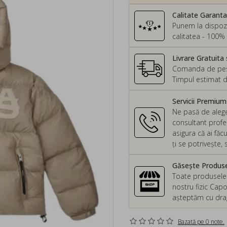
Calitate Garant
Punem la dispozi
calitatea - 100% 
Livrare Gratuita 
Comanda de peste
Timpul estimat d
Servicii Premiu
Ne pasă de alege
consultant profes
asigura că ai făc
ți se potrivește
Găsește Produsel
Toate produsele d
nostru fizic Capo
așteptăm cu drag 
Bazată pe 0 note.