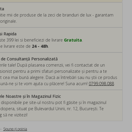
ata
tie mii de produse de la zeci de branduri de lux - garantam
originale.
si Rapida
 399 lei si beneficiezi de livrare
Gratuita
.
e livrare este de
24 - 48h
.
m de Consultanță Personalizată
rile tale! După plasarea comenzii, vei fi contactat de un
ionist pentru a primi sfaturi personalizate și pentru a te
ut cea mai bună alegere. Dacă ai întrebări sau nu știi ce produs
, sună-ne și te vom ajuta cu plăcere! Suna acum!
0799.098.088
e Noastre și în Magazinul Fizic
isponibile pe site-ul nostru pot fi găsite și în magazinul
dopera, situat pe Bulevardul Unirii, nr. 12, București. Te
să ne vizitezi!
-
Spune-ţi opinia