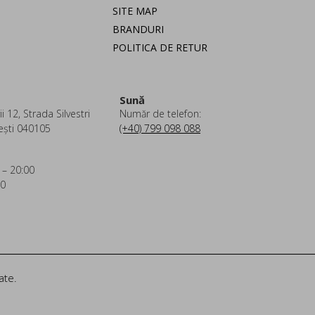
SITE MAP
BRANDURI
POLITICA DE RETUR
Sună
i 12, Strada Silvestri
Număr de telefon:
ești 040105
(+40) 799 098 088
 – 20:00
00
ate.