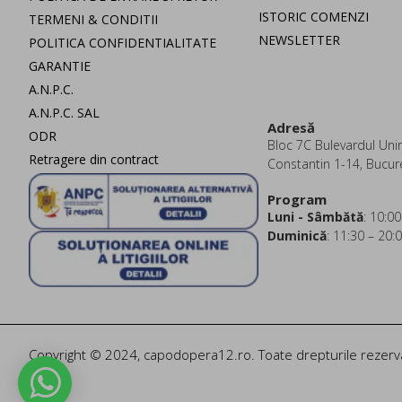
ISTORIC COMENZI
TERMENI & CONDITII
NEWSLETTER
POLITICA CONFIDENTIALITATE
GARANTIE
A.N.P.C.
A.N.P.C. SAL
Adresă
ODR
Bloc 7C Bulevardul Uniri
Retragere din contract
Constantin 1-14, Bucur
Program
Luni - Sâmbătă
: 10:00
Duminică
: 11:30 – 20:
Copyright © 2024, capodopera12.ro. Toate drepturile rezerv