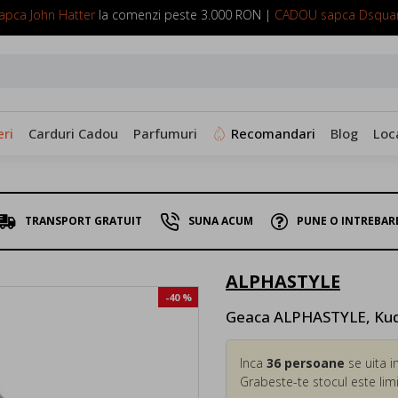
pca John Hatter
la comenzi peste 3.000 RON |
CADOU sapca Dsqua
SUNA ACUM: 0799 098 088
ri
Carduri Cadou
Parfumuri
Recomandari
Blog
Loc
TRANSPORT GRATUIT
SUNA ACUM
PUNE O INTREBAR
ALPHASTYLE
-40 %
Geaca ALPHASTYLE, Kud
Inca
36
persoane
se uita i
Grabeste-te stocul este limi