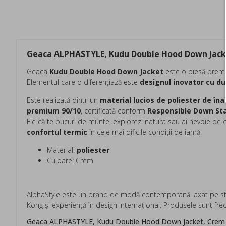
Geaca ALPHASTYLE, Kudu Double Hood Down Jac
Geaca
Kudu Double Hood Down Jacket
este o piesă premi
Elementul care o diferențiază este
designul inovator cu du
Este realizată dintr-un
material lucios de poliester de îna
premium 90/10
, certificată conform
Responsible Down St
Fie că te bucuri de munte, explorezi natura sau ai nevoie de o
confortul termic
în cele mai dificile condiții de iarnă.
Material:
poliester
Culoare: Crem
AlphaStyle este un brand de modă contemporană, axat pe street
Kong şi experienţă în design internaţional. Produsele sunt frec
Geaca ALPHASTYLE, Kudu Double Hood Down Jacket, Cr