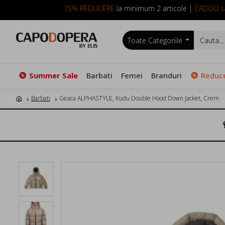
15% REDUCERE
la minimum 2 articole |
CADOU sa
Toate Categoriile
Summer Sale
Barbati
Femei
Branduri
Reduce
Barbati
Geaca ALPHASTYLE, Kudu Double Hood Down Jacket, Crem