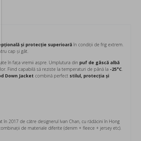
pțională și protecție superioară
în condiții de frig extrem.
tru cap și gât.
tate în fața vremii aspre. Umplutura din
puf de gâscă albă
lor. Fiind capabilă să reziste la temperaturi de până la
-25°C
.
od Down Jacket
combină perfect
stilul, protecția și
t în 2017 de către designerul Ivan Chan, cu rădăcini în Hong
ombinaţii de materiale diferite (denim + fleece + jersey etc).