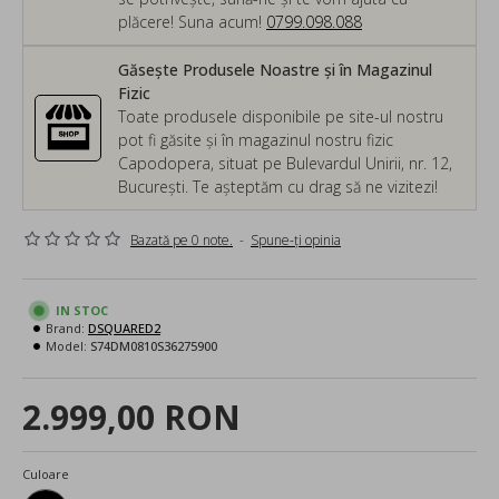
plăcere! Suna acum!
0799.098.088
Găsește Produsele Noastre și în Magazinul
Fizic
Toate produsele disponibile pe site-ul nostru
pot fi găsite și în magazinul nostru fizic
Capodopera, situat pe Bulevardul Unirii, nr. 12,
București. Te așteptăm cu drag să ne vizitezi!
Bazată pe 0 note.
-
Spune-ţi opinia
IN STOC
Brand:
DSQUARED2
Model:
S74DM0810S36275900
2.999,00 RON
Culoare