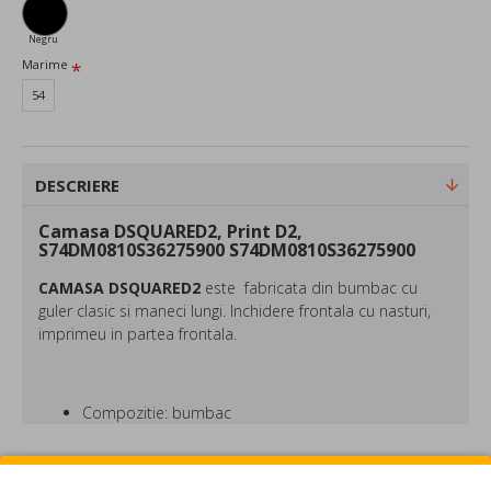
Negru
Marime
54
DESCRIERE
Camasa DSQUARED2, Print D2,
S74DM0810S36275900 S74DM0810S36275900
CAMASA DSQUARED2
este fabricata din bumbac cu
guler clasic si maneci lungi. Inchidere frontala cu nasturi,
imprimeu in partea frontala.
Compozitie: bumbac
Culoare: Negru
REVIEW-URI
DSQUARED este o marca fondata in 1995 de catre fratii