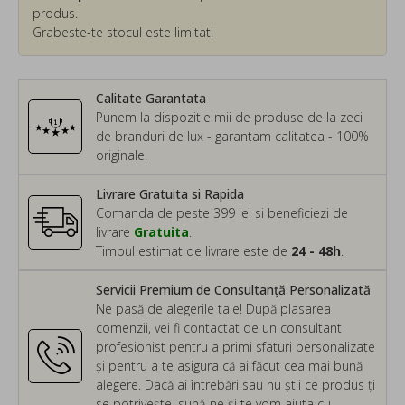
produs.
Grabeste-te stocul este limitat!
Calitate Garantata
Punem la dispozitie mii de produse de la zeci
de branduri de lux - garantam calitatea - 100%
originale.
Livrare Gratuita si Rapida
Comanda de peste 399 lei si beneficiezi de
livrare
Gratuita
.
Timpul estimat de livrare este de
24 - 48h
.
Servicii Premium de Consultanță Personalizată
Ne pasă de alegerile tale! După plasarea
comenzii, vei fi contactat de un consultant
profesionist pentru a primi sfaturi personalizate
și pentru a te asigura că ai făcut cea mai bună
alegere. Dacă ai întrebări sau nu știi ce produs ți
se potrivește, sună-ne și te vom ajuta cu