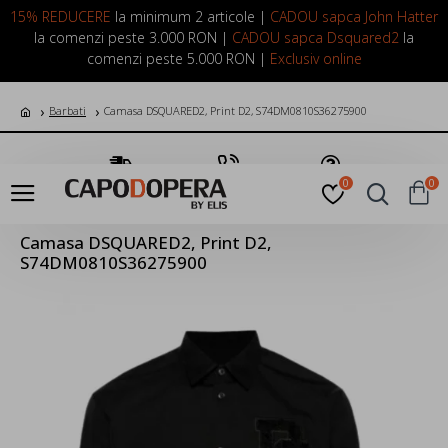
LOGIN
INREGISTRARE
15% REDUCERE
la minimum 2 articole |
CADOU sapca John Hatter
la comenzi peste 3.000 RON |
CADOU sapca Dsquared2
la
comenzi peste 5.000 RON |
Exclusiv online
Barbati
Camasa DSQUARED2, Print D2, S74DM0810S36275900
Transport Gratuit
Suna Acum
Pune o Intrebare
0
0
Camasa DSQUARED2, Print D2,
S74DM0810S36275900