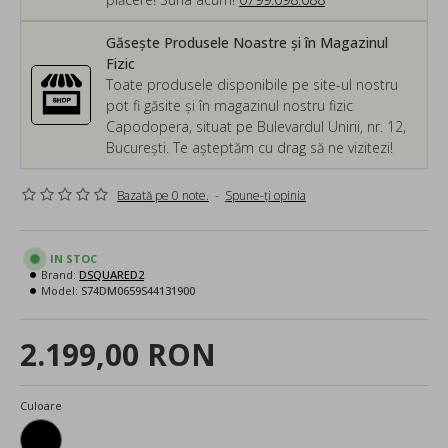
Găsește Produsele Noastre și în Magazinul
Fizic
Toate produsele disponibile pe site-ul nostru
pot fi găsite și în magazinul nostru fizic
Capodopera, situat pe Bulevardul Unirii, nr. 12,
București. Te așteptăm cu drag să ne vizitezi!
Bazată pe 0 note.
-
Spune-ţi opinia
IN STOC
Brand:
DSQUARED2
Model:
S74DM0659S44131900
2.199,00 RON
Culoare