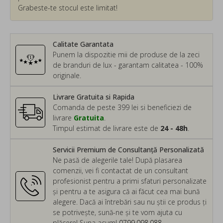
Grabeste-te stocul este limitat!
Calitate Garantata
Punem la dispozitie mii de produse de la zeci
de branduri de lux - garantam calitatea - 100%
originale.
Livrare Gratuita si Rapida
Comanda de peste 399 lei si beneficiezi de
livrare
Gratuita
.
Timpul estimat de livrare este de
24 - 48h
.
Servicii Premium de Consultanță Personalizată
Ne pasă de alegerile tale! După plasarea
comenzii, vei fi contactat de un consultant
profesionist pentru a primi sfaturi personalizate
și pentru a te asigura că ai făcut cea mai bună
alegere. Dacă ai întrebări sau nu știi ce produs ți
se potrivește, sună-ne și te vom ajuta cu
plăcere! Suna acum!
0799.098.088