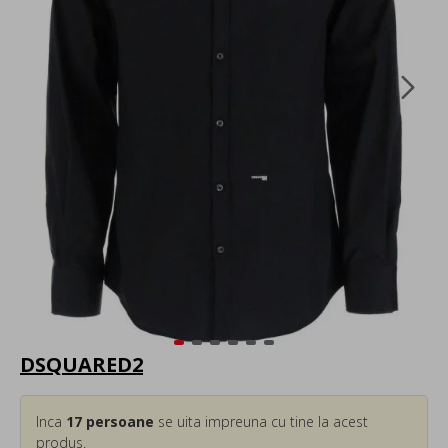
DSQUARED2
Inca
17
persoane
se uita impreuna cu tine la acest
produs.