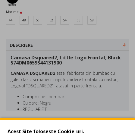
Negru
Marime
44
48
50
52
54
56
58
DESCRIERE
Camasa Dsquared2, Little Logo Frontal, Black
S74DM0659S44131900
CAMASA DSQUARED2
este fabricata din bumbac cu
guler clasic si maneci lungi. Inchidere frontala cu nasturi,
Logo-ul "DSQUARED2" atasat in parte frontala.
Compozitie: bumbac
Culoare: Negru
REGULAR FIT
DSQUARED este o marca fondata in 1995 de catre fratii
REVIEW-URI
gemeni canadieni Dean si Dan Caten. Colectiile
Acest Site foloseste Cookie-uri.
DSQUARED2 indraznete au ca atribute ornamentele