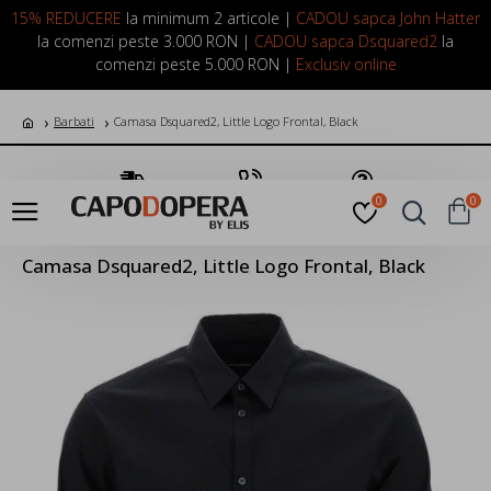
LOGIN
INREGISTRARE
15% REDUCERE
la minimum 2 articole |
CADOU sapca John Hatter
la comenzi peste 3.000 RON |
CADOU sapca Dsquared2
la
comenzi peste 5.000 RON |
Exclusiv online
Barbati
Camasa Dsquared2, Little Logo Frontal, Black
Transport Gratuit
Suna Acum
Pune o Intrebare
0
0
Camasa Dsquared2, Little Logo Frontal, Black