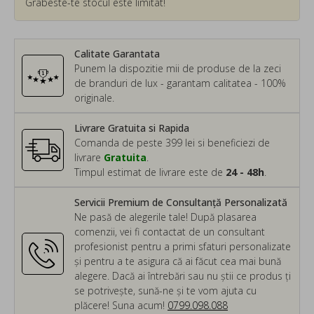
Grabeste-te stocul este limitat!
Calitate Garantata
Punem la dispozitie mii de produse de la zeci
de branduri de lux - garantam calitatea - 100%
originale.
Livrare Gratuita si Rapida
Comanda de peste 399 lei si beneficiezi de
livrare
Gratuita
.
Timpul estimat de livrare este de
24 - 48h
.
Servicii Premium de Consultanță Personalizată
Ne pasă de alegerile tale! După plasarea
comenzii, vei fi contactat de un consultant
profesionist pentru a primi sfaturi personalizate
și pentru a te asigura că ai făcut cea mai bună
alegere. Dacă ai întrebări sau nu știi ce produs ți
se potrivește, sună-ne și te vom ajuta cu
plăcere! Suna acum!
0799.098.088