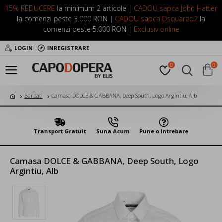
15% REDUCERE
la minimum 2 articole |
CADOU sapca John Hatter
la comenzi peste 3.000 RON |
CADOU sapca Dsquared2
la
comenzi peste 5.000 RON |
Exclusiv online
LOGIN
INREGISTRARE
0
0
Barbati
Camasa DOLCE & GABBANA, Deep South, Logo Argintiu, Alb
Transport Gratuit
Suna Acum
Pune o Intrebare
Camasa DOLCE & GABBANA, Deep South, Logo
Argintiu, Alb