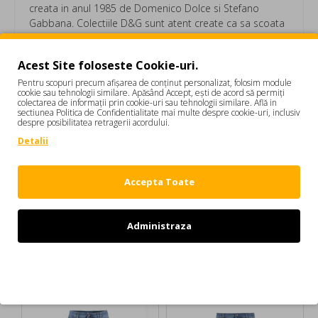
creata in anul 1985 de Domenico Dolce si Stefano
Gabbana. Colectiile D&G sunt atent create ca sa scoata
in evidenta eleganta italiana si seductia siciliana.
Camasa DOLCE & GABBANA, Deep South, Logo
Acest Site foloseste Cookie-uri.
Argintiu, Alb G5EJ0TGF114W0800 CAMASI BARBATI
Pentru scopuri precum afișarea de conținut personalizat, folosim module
cookie sau tehnologii similare. Apăsând Accept, ești de acord să permiți
colectarea de informații prin cookie-uri sau tehnologii similare. Află in
sectiunea Politica de Confidentialitate mai multe despre cookie-uri, inclusiv
despre posibilitatea retragerii acordului.
Detalii
Etichete:
Camasa DOLCE & GABBANA
Deep South
Logo Argintiu
Alb
G5EJ0TGF114W0800
Accepta Toate
CAMASI BARBATI
Administraza
Refuz
DE LA ACELASI BRAND: