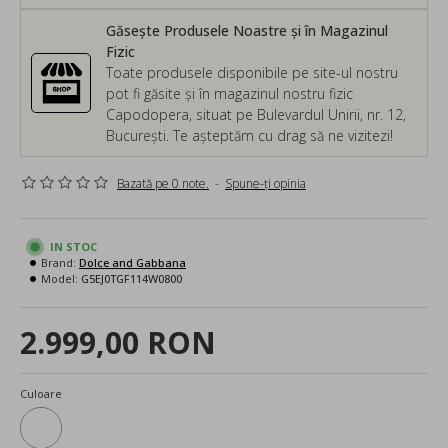
Găsește Produsele Noastre și în Magazinul
Fizic
Toate produsele disponibile pe site-ul nostru
pot fi găsite și în magazinul nostru fizic
Capodopera, situat pe Bulevardul Unirii, nr. 12,
București. Te așteptăm cu drag să ne vizitezi!
Bazată pe 0 note.
-
Spune-ţi opinia
IN STOC
Brand:
Dolce and Gabbana
Model:
G5EJ0TGF114W0800
2.999,00 RON
Culoare