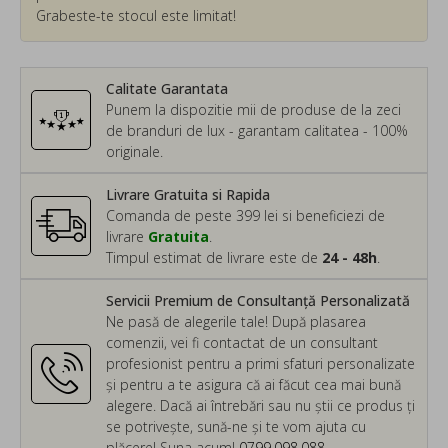
Grabeste-te stocul este limitat!
Calitate Garantata
Punem la dispozitie mii de produse de la zeci
de branduri de lux - garantam calitatea - 100%
originale.
Livrare Gratuita si Rapida
Comanda de peste 399 lei si beneficiezi de
livrare
Gratuita
.
Timpul estimat de livrare este de
24 - 48h
.
Servicii Premium de Consultanță Personalizată
Ne pasă de alegerile tale! După plasarea
comenzii, vei fi contactat de un consultant
profesionist pentru a primi sfaturi personalizate
și pentru a te asigura că ai făcut cea mai bună
alegere. Dacă ai întrebări sau nu știi ce produs ți
se potrivește, sună-ne și te vom ajuta cu
plăcere! Suna acum!
0799.098.088