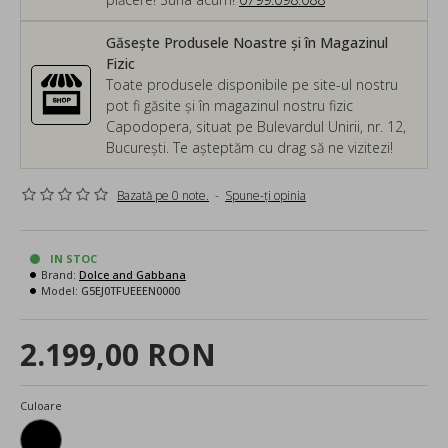
Găsește Produsele Noastre și în Magazinul
Fizic
Toate produsele disponibile pe site-ul nostru
pot fi găsite și în magazinul nostru fizic
Capodopera, situat pe Bulevardul Unirii, nr. 12,
București. Te așteptăm cu drag să ne vizitezi!
Bazată pe 0 note.
-
Spune-ţi opinia
IN STOC
Brand:
Dolce and Gabbana
Model:
G5EJ0TFUEEEN0000
2.199,00 RON
Culoare