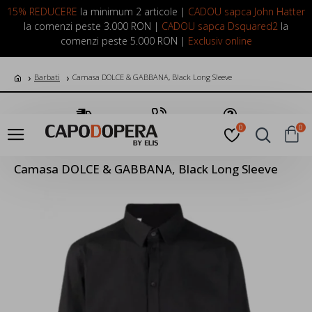
LOGIN
INREGISTRARE
15% REDUCERE
la minimum 2 articole |
CADOU sapca John Hatter
la comenzi peste 3.000 RON |
CADOU sapca Dsquared2
la
comenzi peste 5.000 RON |
Exclusiv online
Barbati
Camasa DOLCE & GABBANA, Black Long Sleeve
Transport Gratuit
Suna Acum
Pune o Intrebare
0
0
Camasa DOLCE & GABBANA, Black Long Sleeve