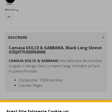
Negru
Marime
44
DESCRIERE
Camasa DOLCE & GABBANA, Black Long Sleeve
G5EJ0TFUEEEN0000
CAMASA DOLCE & GABBANA
este fabricata din bumbac
cu guler si design clasic si maneci lungi. Inchidere se face
in partea frontala.
Compozitie: 100% bumbac
Culoare: Negru
Dolce and Gabbana este o casa de moda de lux italiana
creata in anul 1985 de Domenico Dolce si Stefano
REVIEW-URI
Gabbana. Colectiile D&G sunt atent create ca sa scoata in
evidenta eleganta italiana si seductia siciliana.
Acest Site foloseste Cookie-uri.