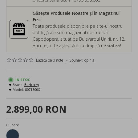
Găsește Produsele Noastre și în Magazinul
Fizic
Toate produsele disponibile pe site-ul nostru
pot fi găsite și în magazinul nostru fizic
Capodopera, situat pe Bulevardul Unirii, nr. 12,
București. Te așteptăm cu drag să ne vizitezi!
Bazată pe 0 note.
-
Spune-ţi opinia
IN STOC
Brand:
Burberry
Model:
8071800X
2.899,00 RON
Culoare