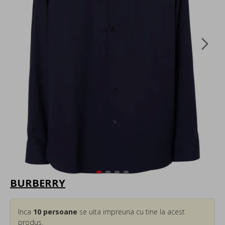
BURBERRY
Inca
10
persoane
se uita impreuna cu tine la acest
produs.