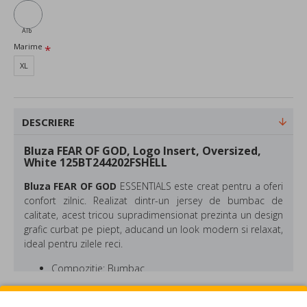
Alb
Marime
XL
DESCRIERE
Bluza FEAR OF GOD, Logo Insert, Oversized,
White 125BT244202FSHELL
Bluza FEAR OF GOD
ESSENTIALS este creat pentru a oferi
confort zilnic. Realizat dintr-un jersey de bumbac de
calitate, acest tricou supradimensionat prezinta un design
grafic curbat pe piept, aducand un look modern si relaxat,
ideal pentru zilele reci.
Compozitie: Bumbac
Culoare: Alb
Oversized
REVIEW-URI