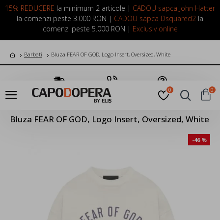
LOGIN
INREGISTRARE
15% REDUCERE
la minimum 2 articole |
CADOU sapca John Hatter
la comenzi peste 3.000 RON |
CADOU sapca Dsquared2
la
comenzi peste 5.000 RON |
Exclusiv online
Barbati
Bluza FEAR OF GOD, Logo Insert, Oversized, White
Transport Gratuit
Suna Acum
Pune o Intrebare
0
0
Bluza FEAR OF GOD, Logo Insert, Oversized, White
-46 %