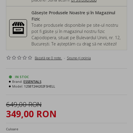
Găsește Produsele Noastre și în Magazinul
Fizic
Toate produsele disponibile pe site-ul nostru
pot fi găsite și în magazinul nostru fizic
Capodopera, situat pe Bulevardul Unirii, nr. 12,
București. Te așteptăm cu drag să ne vizitezi!
Bazată pe 0 note.
-
Spune-ţi opinia
IN STOC
Brand:
ESSENTIALS
Model:
125BT244202FSHELL
649,00 RON
349,00 RON
Culoare