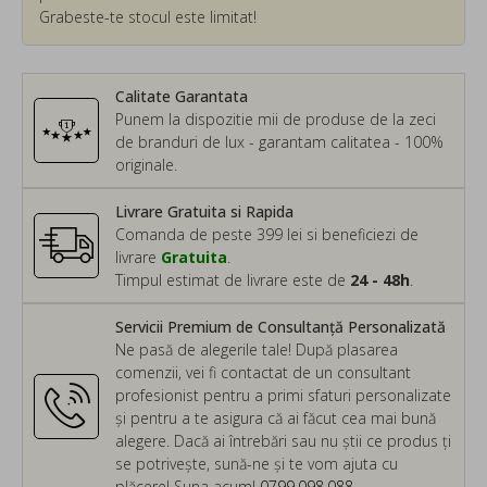
Grabeste-te stocul este limitat!
Calitate Garantata
Punem la dispozitie mii de produse de la zeci
de branduri de lux - garantam calitatea - 100%
originale.
Livrare Gratuita si Rapida
Comanda de peste 399 lei si beneficiezi de
livrare
Gratuita
.
Timpul estimat de livrare este de
24 - 48h
.
Servicii Premium de Consultanță Personalizată
Ne pasă de alegerile tale! După plasarea
comenzii, vei fi contactat de un consultant
profesionist pentru a primi sfaturi personalizate
și pentru a te asigura că ai făcut cea mai bună
alegere. Dacă ai întrebări sau nu știi ce produs ți
se potrivește, sună-ne și te vom ajuta cu
plăcere! Suna acum!
0799.098.088