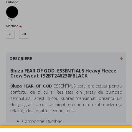
Culoare
Negru
Marime
XL
XXL
DESCRIERE
Bluza FEAR OF GOD, ESSENTIALS Heavy Fleece
Crew Sweat 192BT246230FBLACK
Bluza FEAR OF GOD
ESSENTIALS
este proiectată pentru
confortul de zi cu zi. Realizată din jersey de bumbac
semnătură, acest tricou supradimensionat prezintă un
design grafic arcuit pe piept, oferindu-i un stil modern și
relaxat, ideal pentru sezonul rece.
Compozitie: Bumbac
Culoare: Negru