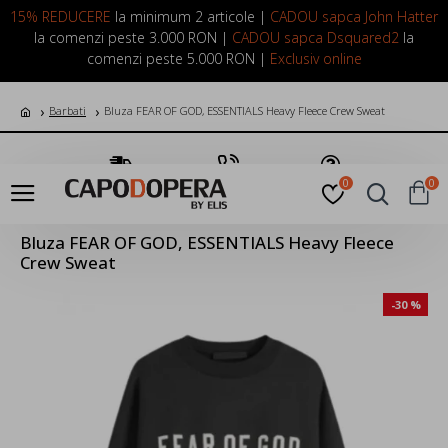
LOGIN
INREGISTRARE
15% REDUCERE
la minimum 2 articole |
CADOU sapca John Hatter
la comenzi peste 3.000 RON |
CADOU sapca Dsquared2
la
comenzi peste 5.000 RON |
Exclusiv online
Barbati
Bluza FEAR OF GOD, ESSENTIALS Heavy Fleece Crew Sweat
Transport Gratuit
Suna Acum
Pune o Intrebare
0
0
Bluza FEAR OF GOD, ESSENTIALS Heavy Fleece
Crew Sweat
-30 %