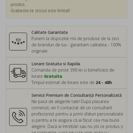
produs.
Grabeste-te stocul este limitat!
Calitate Garantata
Punem la dispozitie mii de produse de la zeci
de branduri de lux - garantam calitatea - 100%
originale.
Livrare Gratuita si Rapida
Comanda de peste 399 lei si beneficiezi de
livrare
Gratuita
.
Timpul estimat de livrare este de
24 - 48h
.
Servicii Premium de Consultanță Personalizată
Ne pasă de alegerile tale! După plasarea
comenzii, vei fi contactat de un consultant
profesionist pentru a primi sfaturi personalizate
și pentru a te asigura că ai făcut cea mai bună
alegere. Dacă ai întrebări sau nu știi ce produs ți
se potrivește, sună-ne și te vom ajuta cu