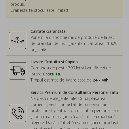
produs.
Grabeste-te stocul este limitat!
Calitate Garantata
Punem la dispozitie mii de produse de la zeci
de branduri de lux - garantam calitatea - 100%
originale.
Livrare Gratuita si Rapida
Comanda de peste 399 lei si beneficiezi de
livrare
Gratuita
.
Timpul estimat de livrare este de
24 - 48h
.
Servicii Premium de Consultanță Personalizată
Ne pasă de alegerile tale! După plasarea
comenzii, vei fi contactat de un consultant
profesionist pentru a primi sfaturi personalizate
și pentru a te asigura că ai făcut cea mai bună
alegere. Dacă ai întrebări sau nu știi ce produs ți
se potrivește, sună-ne și te vom ajuta cu