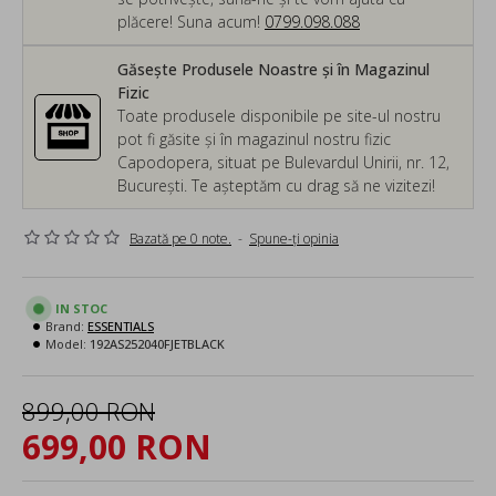
plăcere! Suna acum!
0799.098.088
Găsește Produsele Noastre și în Magazinul
Fizic
Toate produsele disponibile pe site-ul nostru
pot fi găsite și în magazinul nostru fizic
Capodopera, situat pe Bulevardul Unirii, nr. 12,
București. Te așteptăm cu drag să ne vizitezi!
Bazată pe 0 note.
-
Spune-ţi opinia
IN STOC
Brand:
ESSENTIALS
Model:
192AS252040FJETBLACK
899,00 RON
699,00 RON