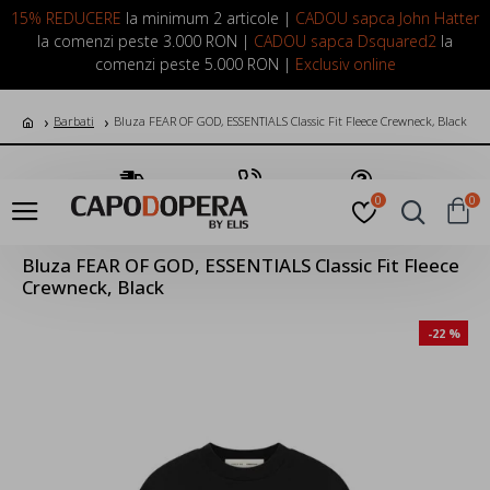
LOGIN
INREGISTRARE
15% REDUCERE
la minimum 2 articole |
CADOU sapca John Hatter
la comenzi peste 3.000 RON |
CADOU sapca Dsquared2
la
comenzi peste 5.000 RON |
Exclusiv online
Barbati
Bluza FEAR OF GOD, ESSENTIALS Classic Fit Fleece Crewneck, Black
Transport Gratuit
Suna Acum
Pune o Intrebare
0
0
Bluza FEAR OF GOD, ESSENTIALS Classic Fit Fleece
Crewneck, Black
-22 %