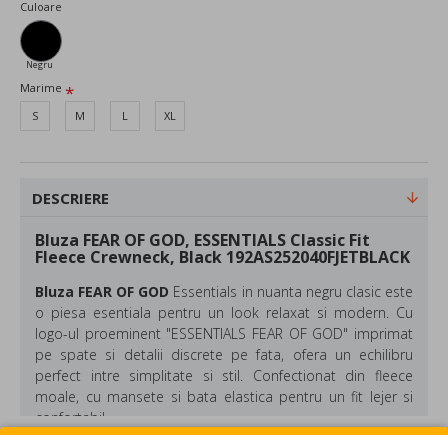
Culoare
Negru
Marime
S
M
L
XL
DESCRIERE
Bluza FEAR OF GOD, ESSENTIALS Classic Fit
Fleece Crewneck, Black 192AS252040FJETBLACK
Bluza FEAR OF GOD
Essentials in nuanta negru clasic este
o piesa esentiala pentru un look relaxat si modern. Cu
logo-ul proeminent "ESSENTIALS FEAR OF GOD" imprimat
pe spate si detalii discrete pe fata, ofera un echilibru
perfect intre simplitate si stil. Confectionat din fleece
moale, cu mansete si bata elastica pentru un fit lejer si
confortabil.