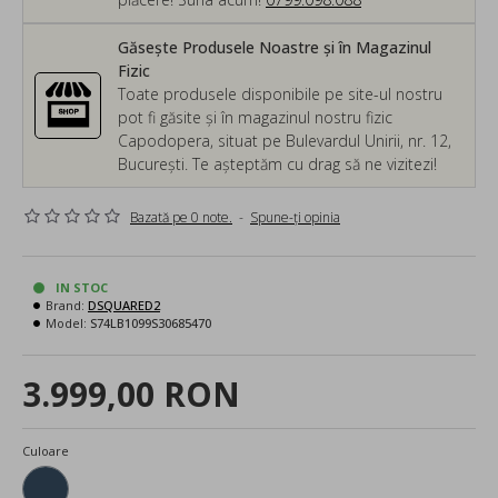
Găsește Produsele Noastre și în Magazinul
Fizic
Toate produsele disponibile pe site-ul nostru
pot fi găsite și în magazinul nostru fizic
Capodopera, situat pe Bulevardul Unirii, nr. 12,
București. Te așteptăm cu drag să ne vizitezi!
Bazată pe 0 note.
-
Spune-ţi opinia
IN STOC
Brand:
DSQUARED2
Model:
S74LB1099S30685470
3.999,00 RON
Culoare