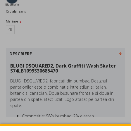
Bleumarin
Croiala Jeans
Marime
48
DESCRIERE
BLUGI DSQUARED2, Dark Graffiti Wash Skater
S74LB1099S30685470
BLUGI DSQUARED2 fabricati din bumbac. Designul
pantalonilor este o combinatie intre stilurile: italian,
britanic si canadian. Doua buzunare frontale si doua In
partea din spate. Efect uzat. Logo atasat pe partea din
spate.
Compozitie: 98% bumbac, 2% elastan
Made in Italy
Culoare: Albastru
REVIEW-URI