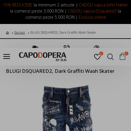
LOGIN
INREGISTRARE
15% REDUCERE
la minimum 2 articole |
CADOU sapca John Hatter
la comenzi peste 3.000 RON |
CADOU sapca Dsquared2
la
comenzi peste 5.000 RON |
Exclusiv online
Barbati
BLUGI DSQUARED2, Dark Graffiti Wash Skater
Transport Gratuit
Suna Acum
Pune o Intrebare
0
0
BLUGI DSQUARED2, Dark Graffiti Wash Skater