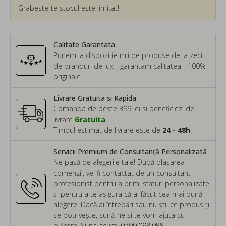
Grabeste-te stocul este limitat!
Calitate Garantata
Punem la dispozitie mii de produse de la zeci
de branduri de lux - garantam calitatea - 100%
originale.
Livrare Gratuita si Rapida
Comanda de peste 399 lei si beneficiezi de
livrare
Gratuita
.
Timpul estimat de livrare este de
24 - 48h
.
Servicii Premium de Consultanță Personalizată
Ne pasă de alegerile tale! După plasarea
comenzii, vei fi contactat de un consultant
profesionist pentru a primi sfaturi personalizate
și pentru a te asigura că ai făcut cea mai bună
alegere. Dacă ai întrebări sau nu știi ce produs ți
se potrivește, sună-ne și te vom ajuta cu
plăcere! Suna acum!
0799.098.088